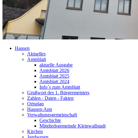
Hausen
Aktuelles
Amtsblatt
aktuelle Ausgabe
Amtsblatt 2026
Amtsblatt 2025
Amtsblatt 2024
Info´s zum Amtsblatt
Grußwort des 1. Bürgermeisters
Zahlen - Daten - Fakten
Ortsplan
Hausen-App
Verwaltungsgemeinschaft
Geschichte
Mitgliedsgemeinde Kleinwallstadt
Kirchen
Jagdwesen