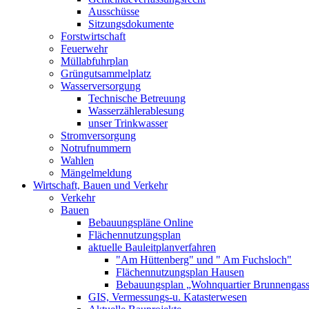
Ausschüsse
Sitzungsdokumente
Forstwirtschaft
Feuerwehr
Müllabfuhrplan
Grüngutsammelplatz
Wasserversorgung
Technische Betreuung
Wasserzählerablesung
unser Trinkwasser
Stromversorgung
Notrufnummern
Wahlen
Mängelmeldung
Wirtschaft, Bauen und Verkehr
Verkehr
Bauen
Bebauungspläne Online
Flächennutzungsplan
aktuelle Bauleitplanverfahren
"Am Hüttenberg" und " Am Fuchsloch"
Flächennutzungsplan Hausen
Bebauungsplan „Wohnquartier Brunnengas
GIS, Vermessungs-u. Katasterwesen