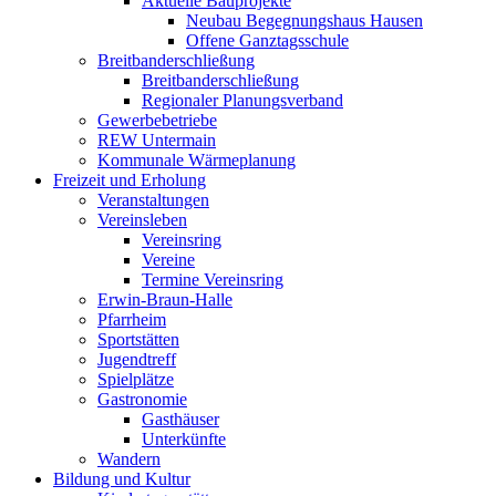
Aktuelle Bauprojekte
Neubau Begegnungshaus Hausen
Offene Ganztagsschule
Breitbanderschließung
Breitbanderschließung
Regionaler Planungsverband
Gewerbebetriebe
REW Untermain
Kommunale Wärmeplanung
Freizeit und Erholung
Veranstaltungen
Vereinsleben
Vereinsring
Vereine
Termine Vereinsring
Erwin-Braun-Halle
Pfarrheim
Sportstätten
Jugendtreff
Spielplätze
Gastronomie
Gasthäuser
Unterkünfte
Wandern
Bildung und Kultur