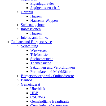
Eigenjagdrevier
Jagdgenossenschaft
Chronik
Hausen
Hausener Wappen
Stellenangebote
Impressionen
Hausen
Interessante Links
Rathaus und Bürgerservice
Verwaltung
Wegweiser
Telefonliste
Stichwortsuche
Themensuche
Satzungen und Verordnungen
Formulare und Merkblätter
Bürgerserviceportal - Onlinedienste
Bauhof
Gemeinderat
Überblick
HBB
CSU/WG
Gemeindliche Beauftragte
Gemeindeverfassungsrecht