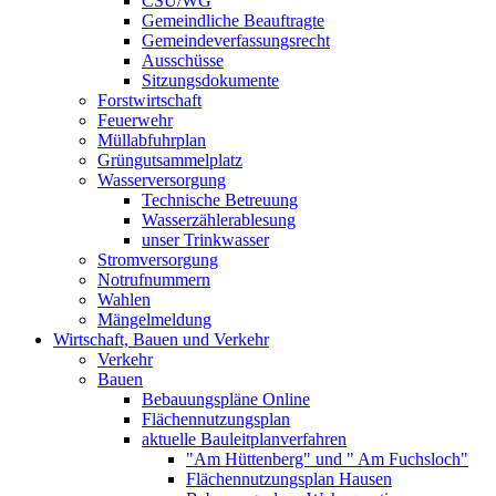
CSU/WG
Gemeindliche Beauftragte
Gemeindeverfassungsrecht
Ausschüsse
Sitzungsdokumente
Forstwirtschaft
Feuerwehr
Müllabfuhrplan
Grüngutsammelplatz
Wasserversorgung
Technische Betreuung
Wasserzählerablesung
unser Trinkwasser
Stromversorgung
Notrufnummern
Wahlen
Mängelmeldung
Wirtschaft, Bauen und Verkehr
Verkehr
Bauen
Bebauungspläne Online
Flächennutzungsplan
aktuelle Bauleitplanverfahren
"Am Hüttenberg" und " Am Fuchsloch"
Flächennutzungsplan Hausen