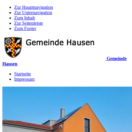
Zur Hauptnavigation
Zur Unternavigation
Zum Inhalt
Zur Seitenleiste
Zum Footer
Gemeinde
Hausen
Startseite
Impressum