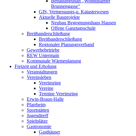
Bebauungsplan „Wohnquartier
Brunnengasse"
GIS, Vermessungs-u. Katasterwesen
Aktuelle Bauprojekte
Neubau Begegnungshaus Hausen
Offene Ganztagsschule
Breitbanderschließung
Breitbanderschließung
Regionaler Planungsverband
Gewerbebetriebe
REW Untermain
Kommunale Wärmeplanung
Freizeit und Erholung
Veranstaltungen
Vereinsleben
Vereinsring
Vereine
Termine Vereinsring
Erwin-Braun-Halle
Pfarrheim
Sportstätten
Jugendtreff
Spielplätze
Gastronomie
Gasthäuser