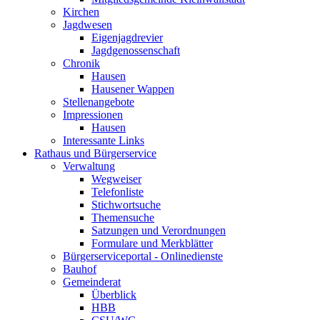
Kirchen
Jagdwesen
Eigenjagdrevier
Jagdgenossenschaft
Chronik
Hausen
Hausener Wappen
Stellenangebote
Impressionen
Hausen
Interessante Links
Rathaus und Bürgerservice
Verwaltung
Wegweiser
Telefonliste
Stichwortsuche
Themensuche
Satzungen und Verordnungen
Formulare und Merkblätter
Bürgerserviceportal - Onlinedienste
Bauhof
Gemeinderat
Überblick
HBB