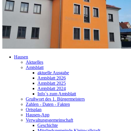
Hausen
Aktuelles
Amtsblatt
aktuelle Ausgabe
Amtsblatt 2026
Amtsblatt 2025
Amtsblatt 2024
Info´s zum Amtsblatt
Grußwort des 1. Bürgermeisters
Zahlen - Daten - Fakten
Ortsplan
Hausen-App
Verwaltungsgemeinschaft
Geschichte
Mitgliedsgemeinde Kleinwallstadt