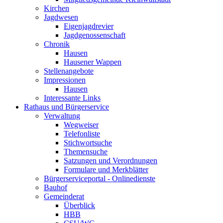
Kirchen
Jagdwesen
Eigenjagdrevier
Jagdgenossenschaft
Chronik
Hausen
Hausener Wappen
Stellenangebote
Impressionen
Hausen
Interessante Links
Rathaus und Bürgerservice
Verwaltung
Wegweiser
Telefonliste
Stichwortsuche
Themensuche
Satzungen und Verordnungen
Formulare und Merkblätter
Bürgerserviceportal - Onlinedienste
Bauhof
Gemeinderat
Überblick
HBB