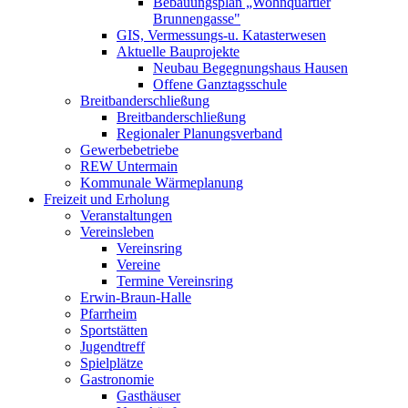
Bebauungsplan „Wohnquartier
Brunnengasse"
GIS, Vermessungs-u. Katasterwesen
Aktuelle Bauprojekte
Neubau Begegnungshaus Hausen
Offene Ganztagsschule
Breitbanderschließung
Breitbanderschließung
Regionaler Planungsverband
Gewerbebetriebe
REW Untermain
Kommunale Wärmeplanung
Freizeit und Erholung
Veranstaltungen
Vereinsleben
Vereinsring
Vereine
Termine Vereinsring
Erwin-Braun-Halle
Pfarrheim
Sportstätten
Jugendtreff
Spielplätze
Gastronomie
Gasthäuser