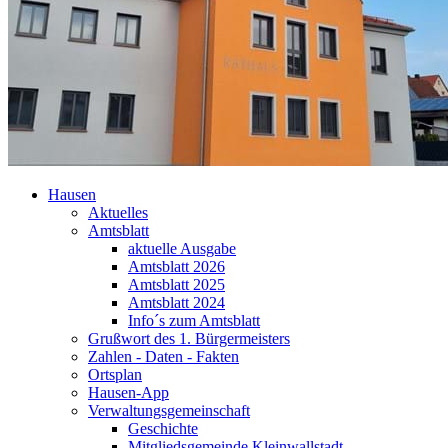
Hausen
Aktuelles
Amtsblatt
aktuelle Ausgabe
Amtsblatt 2026
Amtsblatt 2025
Amtsblatt 2024
Info´s zum Amtsblatt
Grußwort des 1. Bürgermeisters
Zahlen - Daten - Fakten
Ortsplan
Hausen-App
Verwaltungsgemeinschaft
Geschichte
Mitgliedsgemeinde Kleinwallstadt