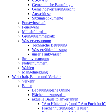
CSU/WG
Gemeindliche Beauftragte
Gemeindeverfassungsrecht
Ausschüsse
Sitzungsdokumente
Forstwirtschaft
Feuerwehr
Müllabfuhrplan
Grüngutsammelplatz
Wasserversorgung
Technische Betreuung
Wasserzählerablesung
unser Trinkwasser
Stromversorgung
Notrufnummern
Wahlen
Mängelmeldung
Wirtschaft, Bauen und Verkehr
Verkehr
Bauen
Bebauungspläne Online
Flächennutzungsplan
aktuelle Bauleitplanverfahren
"Am Hüttenberg" und " Am Fuchsloch"
Flächennutzungsplan Hausen