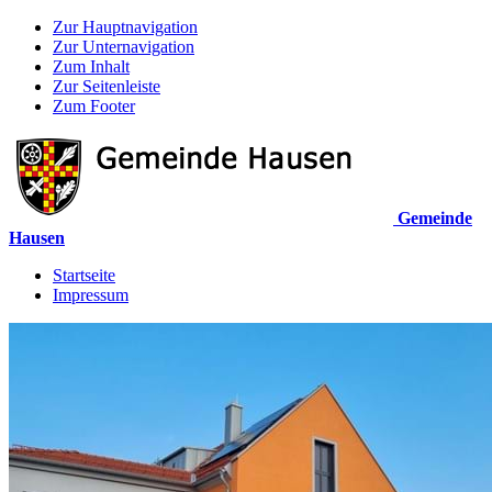
Zur Hauptnavigation
Zur Unternavigation
Zum Inhalt
Zur Seitenleiste
Zum Footer
Gemeinde
Hausen
Startseite
Impressum