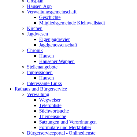
Ortsplan
Hausen-App
Verwaltungsgemeinschaft
Geschichte
Mitgliedsgemeinde Kleinwallstadt
Kirchen
Jagdwesen
Eigenjagdrevier
Jagdgenossenschaft
Chronik
Hausen
Hausener Wappen
Stellenangebote
Impressionen
Hausen
Interessante Links
Rathaus und Bürgerservice
Verwaltung
Wegweiser
Telefonliste
Stichwortsuche
Themensuche
Satzungen und Verordnungen
Formulare und Merkblätter
Bürgerserviceportal - Onlinedienste