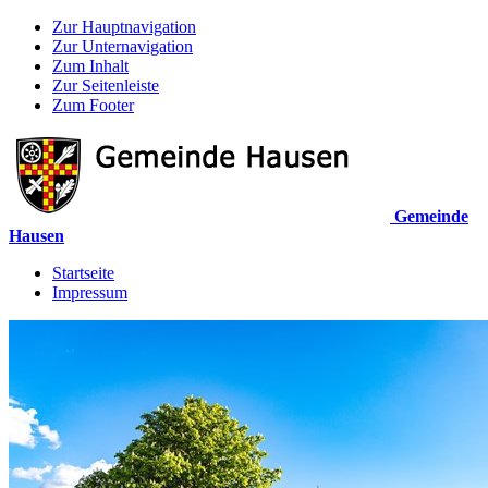
Zur Hauptnavigation
Zur Unternavigation
Zum Inhalt
Zur Seitenleiste
Zum Footer
Gemeinde
Hausen
Startseite
Impressum