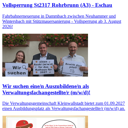
Vollsperrung St2317 Rohrbrunn (A3) - Eschau
Fahrbahnerneuerung in Dammbach zwischen Neuhammer und
Wintersbach mit Stützmauersanierung - Vollsperrung ab 3. August
2026!
Wir suchen eine/n Auszubildene/n als
Verwaltungsfachangestellte/r (m/w/d)!
Die Verwaltungsgemeinschaft Kleinwallstadt bietet zum 01.09.2027
einen Ausbildungsplatz als Verwaltungsfachangestellte/r (m/w/d) an.