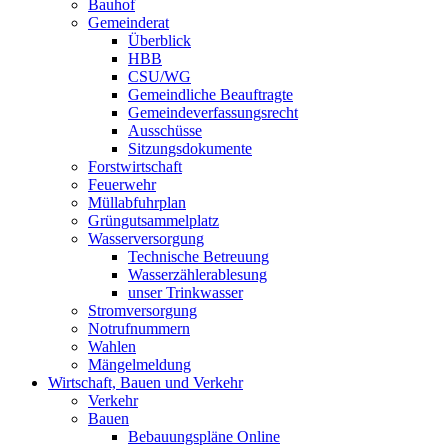
Bauhof
Gemeinderat
Überblick
HBB
CSU/WG
Gemeindliche Beauftragte
Gemeindeverfassungsrecht
Ausschüsse
Sitzungsdokumente
Forstwirtschaft
Feuerwehr
Müllabfuhrplan
Grüngutsammelplatz
Wasserversorgung
Technische Betreuung
Wasserzählerablesung
unser Trinkwasser
Stromversorgung
Notrufnummern
Wahlen
Mängelmeldung
Wirtschaft, Bauen und Verkehr
Verkehr
Bauen
Bebauungspläne Online