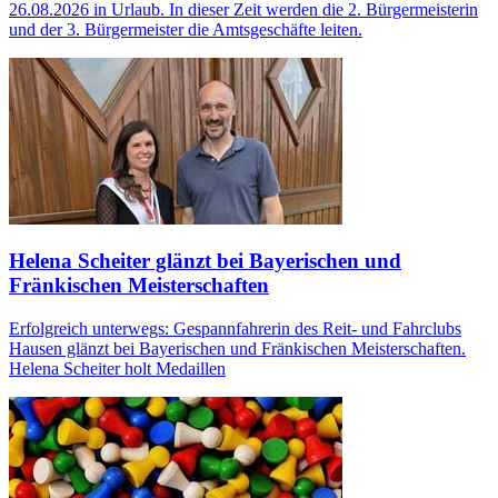
26.08.2026 in Urlaub. In dieser Zeit werden die 2. Bürgermeisterin
und der 3. Bürgermeister die Amtsgeschäfte leiten.
Helena Scheiter glänzt bei Bayerischen und
Fränkischen Meisterschaften
Erfolgreich unterwegs: Gespannfahrerin des Reit‑ und Fahrclubs
Hausen glänzt bei Bayerischen und Fränkischen Meisterschaften.
Helena Scheiter holt Medaillen