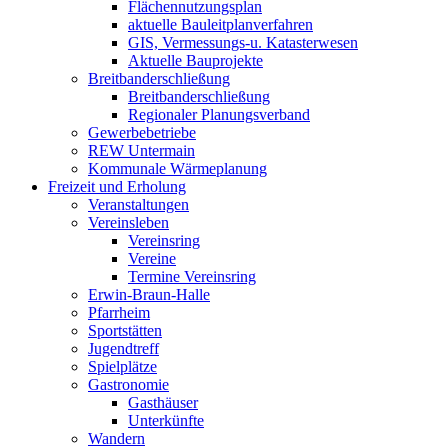
Flächennutzungsplan
aktuelle Bauleitplanverfahren
GIS, Vermessungs-u. Katasterwesen
Aktuelle Bauprojekte
Breitbanderschließung
Breitbanderschließung
Regionaler Planungsverband
Gewerbebetriebe
REW Untermain
Kommunale Wärmeplanung
Freizeit und Erholung
Veranstaltungen
Vereinsleben
Vereinsring
Vereine
Termine Vereinsring
Erwin-Braun-Halle
Pfarrheim
Sportstätten
Jugendtreff
Spielplätze
Gastronomie
Gasthäuser
Unterkünfte
Wandern