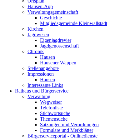
Ortsplan
Hausen-App
Verwaltungsgemeinschaft
Geschichte
Mitgliedsgemeinde Kleinwallstadt
Kirchen
Jagdwesen
Eigenjagdrevier
Jagdgenossenschaft
Chronik
Hausen
Hausener Wappen
Stellenangebote
Impressionen
Hausen
Interessante Links
Rathaus und Bürgerservice
Verwaltung
Wegweiser
Telefonliste
Stichwortsuche
Themensuche
Satzungen und Verordnungen
Formulare und Merkblätter
Bürgerserviceportal - Onlinedienste