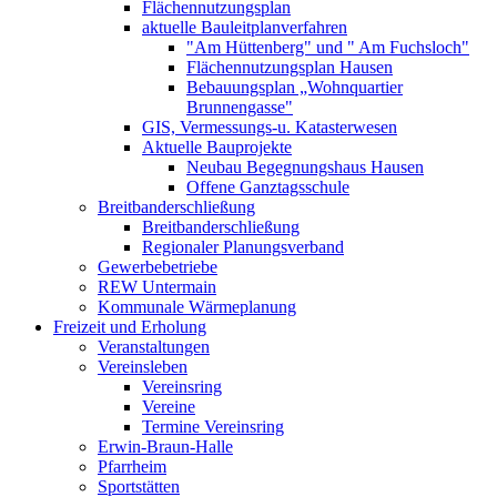
Flächennutzungsplan
aktuelle Bauleitplanverfahren
"Am Hüttenberg" und " Am Fuchsloch"
Flächennutzungsplan Hausen
Bebauungsplan „Wohnquartier
Brunnengasse"
GIS, Vermessungs-u. Katasterwesen
Aktuelle Bauprojekte
Neubau Begegnungshaus Hausen
Offene Ganztagsschule
Breitbanderschließung
Breitbanderschließung
Regionaler Planungsverband
Gewerbebetriebe
REW Untermain
Kommunale Wärmeplanung
Freizeit und Erholung
Veranstaltungen
Vereinsleben
Vereinsring
Vereine
Termine Vereinsring
Erwin-Braun-Halle
Pfarrheim
Sportstätten