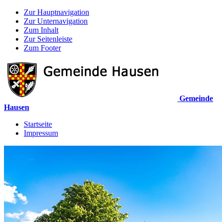
Zur Hauptnavigation
Zur Unternavigation
Zum Inhalt
Zur Seitenleiste
Zum Footer
Gemeinde
Hausen
Startseite
Impressum