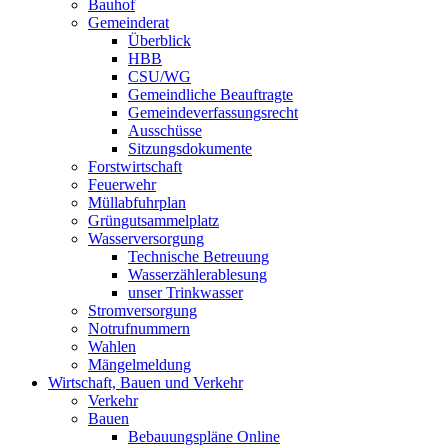
Bauhof
Gemeinderat
Überblick
HBB
CSU/WG
Gemeindliche Beauftragte
Gemeindeverfassungsrecht
Ausschüsse
Sitzungsdokumente
Forstwirtschaft
Feuerwehr
Müllabfuhrplan
Grüngutsammelplatz
Wasserversorgung
Technische Betreuung
Wasserzählerablesung
unser Trinkwasser
Stromversorgung
Notrufnummern
Wahlen
Mängelmeldung
Wirtschaft, Bauen und Verkehr
Verkehr
Bauen
Bebauungspläne Online