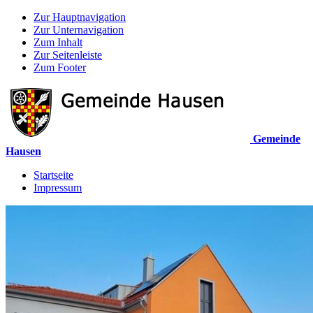
Zur Hauptnavigation
Zur Unternavigation
Zum Inhalt
Zur Seitenleiste
Zum Footer
Gemeinde
Hausen
Startseite
Impressum