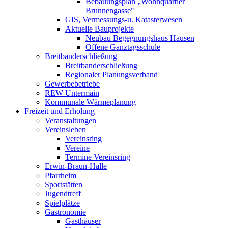
Bebauungsplan „Wohnquartier
Brunnengasse"
GIS, Vermessungs-u. Katasterwesen
Aktuelle Bauprojekte
Neubau Begegnungshaus Hausen
Offene Ganztagsschule
Breitbanderschließung
Breitbanderschließung
Regionaler Planungsverband
Gewerbebetriebe
REW Untermain
Kommunale Wärmeplanung
Freizeit und Erholung
Veranstaltungen
Vereinsleben
Vereinsring
Vereine
Termine Vereinsring
Erwin-Braun-Halle
Pfarrheim
Sportstätten
Jugendtreff
Spielplätze
Gastronomie
Gasthäuser