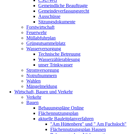
CSU/WG
Gemeindliche Beauftragte
Gemeindeverfassungsrecht
Ausschüsse
Sitzungsdokumente
Forstwirtschaft
Feuerwehr
Müllabfuhrplan
Grüngutsammelplatz
Wasserversorgung
Technische Betreuung
Wasserzählerablesung
unser Trinkwasser
Stromversorgung
Notrufnummern
Wahlen
Mängelmeldung
Wirtschaft, Bauen und Verkehr
Verkehr
Bauen
Bebauungspläne Online
Flächennutzungsplan
aktuelle Bauleitplanverfahren
"Am Hüttenberg" und " Am Fuchsloch"
Flächennutzungsplan Hausen