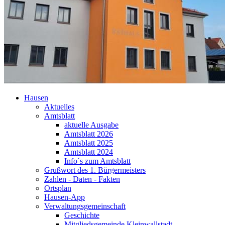
Hausen
Aktuelles
Amtsblatt
aktuelle Ausgabe
Amtsblatt 2026
Amtsblatt 2025
Amtsblatt 2024
Info´s zum Amtsblatt
Grußwort des 1. Bürgermeisters
Zahlen - Daten - Fakten
Ortsplan
Hausen-App
Verwaltungsgemeinschaft
Geschichte
Mitgliedsgemeinde Kleinwallstadt