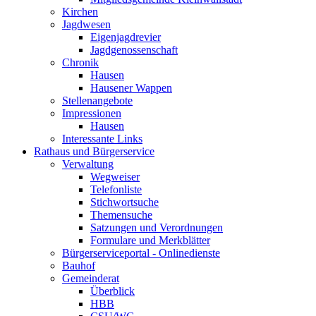
Kirchen
Jagdwesen
Eigenjagdrevier
Jagdgenossenschaft
Chronik
Hausen
Hausener Wappen
Stellenangebote
Impressionen
Hausen
Interessante Links
Rathaus und Bürgerservice
Verwaltung
Wegweiser
Telefonliste
Stichwortsuche
Themensuche
Satzungen und Verordnungen
Formulare und Merkblätter
Bürgerserviceportal - Onlinedienste
Bauhof
Gemeinderat
Überblick
HBB