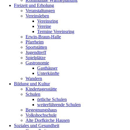
Kommunale Wärmeplanung
Freizeit und Erholung
Veranstaltungen
Vereinsleben
Vereinsring
Vereine
Termine Vereinsring
Erwin-Braun-Halle
Pfarrheim
Sportstätten
Jugendtreff
Spielplätze
Gastronomie
Gasthäuser
Unterkünfte
Wandern
Bildung und Kultur
Kindertagesstätte
Schulen
örtliche Schulen
weiterführende Schulen
Begegnungshaus
Volkshochschule
Alte Dorfkirche Hausen
Soziales und Gesundheit