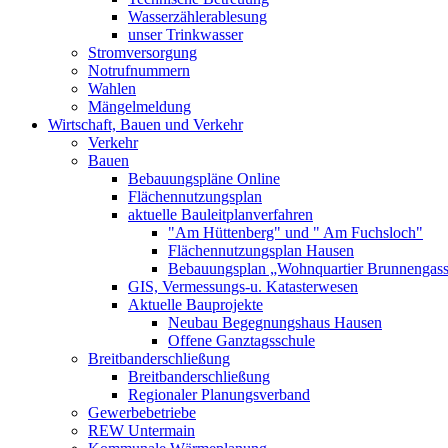
Wasserzählerablesung
unser Trinkwasser
Stromversorgung
Notrufnummern
Wahlen
Mängelmeldung
Wirtschaft, Bauen und Verkehr
Verkehr
Bauen
Bebauungspläne Online
Flächennutzungsplan
aktuelle Bauleitplanverfahren
"Am Hüttenberg" und " Am Fuchsloch"
Flächennutzungsplan Hausen
Bebauungsplan „Wohnquartier Brunnengas
GIS, Vermessungs-u. Katasterwesen
Aktuelle Bauprojekte
Neubau Begegnungshaus Hausen
Offene Ganztagsschule
Breitbanderschließung
Breitbanderschließung
Regionaler Planungsverband
Gewerbebetriebe
REW Untermain