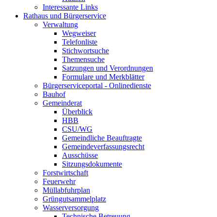
Interessante Links
Rathaus und Bürgerservice
Verwaltung
Wegweiser
Telefonliste
Stichwortsuche
Themensuche
Satzungen und Verordnungen
Formulare und Merkblätter
Bürgerserviceportal - Onlinedienste
Bauhof
Gemeinderat
Überblick
HBB
CSU/WG
Gemeindliche Beauftragte
Gemeindeverfassungsrecht
Ausschüsse
Sitzungsdokumente
Forstwirtschaft
Feuerwehr
Müllabfuhrplan
Grüngutsammelplatz
Wasserversorgung
Technische Betreuung