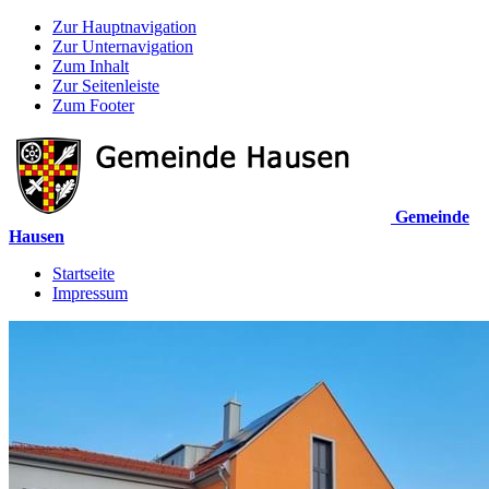
Zur Hauptnavigation
Zur Unternavigation
Zum Inhalt
Zur Seitenleiste
Zum Footer
Gemeinde
Hausen
Startseite
Impressum