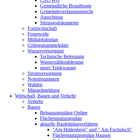
CSU/WG
Gemeindliche Beauftragte
Gemeindeverfassungsrecht
Ausschüsse
Sitzungsdokumente
Forstwirtschaft
Feuerwehr
Müllabfuhrplan
Grüngutsammelplatz
Wasserversorgung
Technische Betreuung
Wasserzählerablesung
unser Trinkwasser
Stromversorgung
Notrufnummern
Wahlen
Mängelmeldung
Wirtschaft, Bauen und Verkehr
Verkehr
Bauen
Bebauungspläne Online
Flächennutzungsplan
aktuelle Bauleitplanverfahren
"Am Hüttenberg" und " Am Fuchsloch"
Flächennutzungsplan Hausen