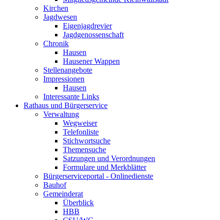
Kirchen
Jagdwesen
Eigenjagdrevier
Jagdgenossenschaft
Chronik
Hausen
Hausener Wappen
Stellenangebote
Impressionen
Hausen
Interessante Links
Rathaus und Bürgerservice
Verwaltung
Wegweiser
Telefonliste
Stichwortsuche
Themensuche
Satzungen und Verordnungen
Formulare und Merkblätter
Bürgerserviceportal - Onlinedienste
Bauhof
Gemeinderat
Überblick
HBB