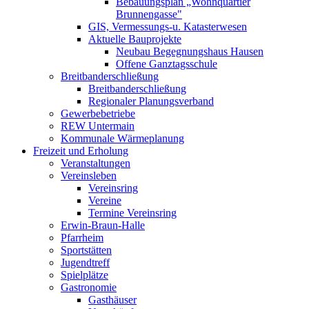
Bebauungsplan „Wohnquartier
Brunnengasse"
GIS, Vermessungs-u. Katasterwesen
Aktuelle Bauprojekte
Neubau Begegnungshaus Hausen
Offene Ganztagsschule
Breitbanderschließung
Breitbanderschließung
Regionaler Planungsverband
Gewerbebetriebe
REW Untermain
Kommunale Wärmeplanung
Freizeit und Erholung
Veranstaltungen
Vereinsleben
Vereinsring
Vereine
Termine Vereinsring
Erwin-Braun-Halle
Pfarrheim
Sportstätten
Jugendtreff
Spielplätze
Gastronomie
Gasthäuser