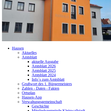
Hausen
Aktuelles
Amtsblatt
aktuelle Ausgabe
Amtsblatt 2026
Amtsblatt 2025
Amtsblatt 2024
Info´s zum Amtsblatt
Grußwort des 1. Bürgermeisters
Zahlen - Daten - Fakten
Ortsplan
Hausen-App
Verwaltungsgemeinschaft
Geschichte
Mitgliedsgemeinde Kleinwallstadt