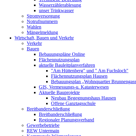
Wasserzählerablesung
unser Trinkwasser
Stromversorgung
Notrufnummern
Wahlen
Mängelmeldung
Wirtschaft, Bauen und Verkehr
Verkehr
Bauen
Bebauungspläne Online
Flächennutzungsplan
aktuelle Bauleitplanverfahren
"Am Hüttenberg" und " Am Fuchsloch"
Flächennutzungsplan Hausen
Bebauungsplan „Wohnquartier Brunnengas
GIS, Vermessungs-u. Katasterwesen
Aktuelle Bauprojekte
Neubau Begegnungshaus Hausen
Offene Ganztagsschule
Breitbanderschließung
Breitbanderschließung
Regionaler Planungsverband
Gewerbebetriebe
REW Untermain