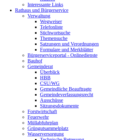
Interessante Links
Rathaus und Bürgerservice
Verwaltung
Wegweiser
Telefonliste
Stichwortsuche
Themensuche
Satzungen und Verordnungen
Formulare und Merkblätter
Bürgerserviceportal - Onlinedienste
Bauhof
Gemeinderat
Überblick
HBB
CSU/WG
Gemeindliche Beauftragte
Gemeindeverfassungsrecht
Ausschüsse
Sitzungsdokumente
Forstwirtschaft
Feuerwehr
Müllabfuhrplan
Grüngutsammelplatz
Wasserversorgung
Technische Betreuung