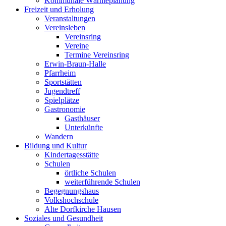
Kommunale Wärmeplanung
Freizeit und Erholung
Veranstaltungen
Vereinsleben
Vereinsring
Vereine
Termine Vereinsring
Erwin-Braun-Halle
Pfarrheim
Sportstätten
Jugendtreff
Spielplätze
Gastronomie
Gasthäuser
Unterkünfte
Wandern
Bildung und Kultur
Kindertagesstätte
Schulen
örtliche Schulen
weiterführende Schulen
Begegnungshaus
Volkshochschule
Alte Dorfkirche Hausen
Soziales und Gesundheit