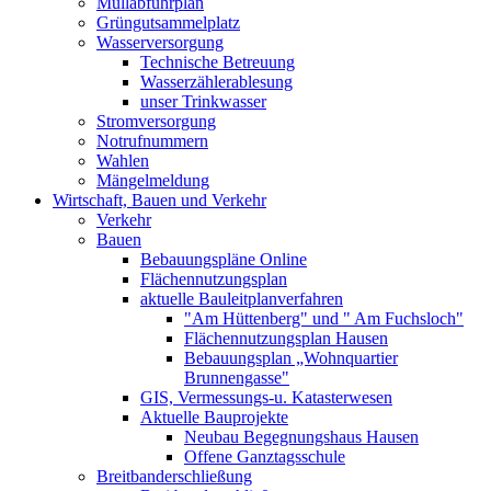
Müllabfuhrplan
Grüngutsammelplatz
Wasserversorgung
Technische Betreuung
Wasserzählerablesung
unser Trinkwasser
Stromversorgung
Notrufnummern
Wahlen
Mängelmeldung
Wirtschaft, Bauen und Verkehr
Verkehr
Bauen
Bebauungspläne Online
Flächennutzungsplan
aktuelle Bauleitplanverfahren
"Am Hüttenberg" und " Am Fuchsloch"
Flächennutzungsplan Hausen
Bebauungsplan „Wohnquartier
Brunnengasse"
GIS, Vermessungs-u. Katasterwesen
Aktuelle Bauprojekte
Neubau Begegnungshaus Hausen
Offene Ganztagsschule
Breitbanderschließung