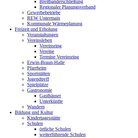
Breitbanderschließung
Regionaler Planungsverband
Gewerbebetriebe
REW Untermain
Kommunale Wärmeplanung
Freizeit und Erholung
Veranstaltungen
Vereinsleben
Vereinsring
Vereine
Termine Vereinsring
Erwin-Braun-Halle
Pfarrheim
Sportstätten
Jugendtreff
Spielplätze
Gastronomie
Gasthäuser
Unterkünfte
Wandern
Bildung und Kultur
Kindertagesstätte
Schulen
örtliche Schulen
weiterführende Schulen