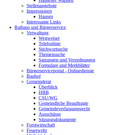
Hausener Wappen
Stellenangebote
Impressionen
Hausen
Interessante Links
Rathaus und Bürgerservice
Verwaltung
Wegweiser
Telefonliste
Stichwortsuche
Themensuche
Satzungen und Verordnungen
Formulare und Merkblätter
Bürgerserviceportal - Onlinedienste
Bauhof
Gemeinderat
Überblick
HBB
CSU/WG
Gemeindliche Beauftragte
Gemeindeverfassungsrecht
Ausschüsse
Sitzungsdokumente
Forstwirtschaft
Feuerwehr