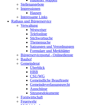
Hausener Wappen
Stellenangebote
Impressionen
Hausen
Interessante Links
Rathaus und Bürgerservice
Verwaltung
Wegweiser
Telefonliste
Stichwortsuche
Themensuche
Satzungen und Verordnungen
Formulare und Merkblätter
Bürgerserviceportal - Onlinedienste
Bauhof
Gemeinderat
Überblick
HBB
CSU/WG
Gemeindliche Beauftragte
Gemeindeverfassungsrecht
Ausschüsse
Sitzungsdokumente
Forstwirtschaft
Feuerwehr