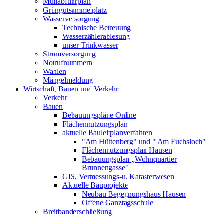
Müllabfuhrplan
Grüngutsammelplatz
Wasserversorgung
Technische Betreuung
Wasserzählerablesung
unser Trinkwasser
Stromversorgung
Notrufnummern
Wahlen
Mängelmeldung
Wirtschaft, Bauen und Verkehr
Verkehr
Bauen
Bebauungspläne Online
Flächennutzungsplan
aktuelle Bauleitplanverfahren
"Am Hüttenberg" und " Am Fuchsloch"
Flächennutzungsplan Hausen
Bebauungsplan „Wohnquartier
Brunnengasse"
GIS, Vermessungs-u. Katasterwesen
Aktuelle Bauprojekte
Neubau Begegnungshaus Hausen
Offene Ganztagsschule
Breitbanderschließung