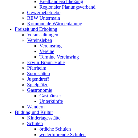
Breitbanderschließung
Regionaler Planungsverband
Gewerbebetriebe
REW Untermain
Kommunale Wärmeplanung
Freizeit und Erholung
Veranstaltungen
Vereinsleben
Vereinsring
Vereine
Termine Vereinsring
Erwin-Braun-Halle
Pfarrheim
Sportstätten
Jugendtreff
Spielplätze
Gastronomie
Gasthäuser
Unterkünfte
Wandern
Bildung und Kultur
Kindertagesstätte
Schulen
örtliche Schulen
weiterführende Schulen