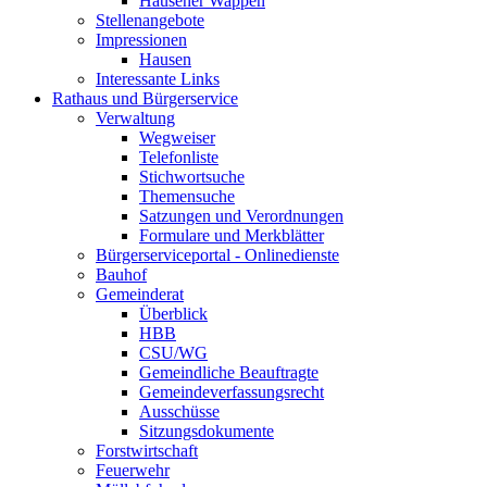
Hausener Wappen
Stellenangebote
Impressionen
Hausen
Interessante Links
Rathaus und Bürgerservice
Verwaltung
Wegweiser
Telefonliste
Stichwortsuche
Themensuche
Satzungen und Verordnungen
Formulare und Merkblätter
Bürgerserviceportal - Onlinedienste
Bauhof
Gemeinderat
Überblick
HBB
CSU/WG
Gemeindliche Beauftragte
Gemeindeverfassungsrecht
Ausschüsse
Sitzungsdokumente
Forstwirtschaft
Feuerwehr