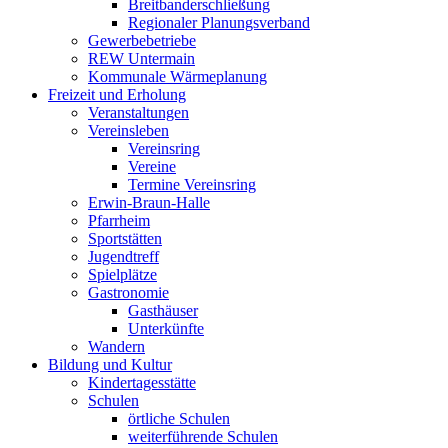
Breitbanderschließung
Regionaler Planungsverband
Gewerbebetriebe
REW Untermain
Kommunale Wärmeplanung
Freizeit und Erholung
Veranstaltungen
Vereinsleben
Vereinsring
Vereine
Termine Vereinsring
Erwin-Braun-Halle
Pfarrheim
Sportstätten
Jugendtreff
Spielplätze
Gastronomie
Gasthäuser
Unterkünfte
Wandern
Bildung und Kultur
Kindertagesstätte
Schulen
örtliche Schulen
weiterführende Schulen