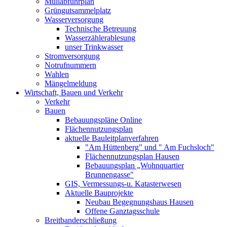
Müllabfuhrplan
Grüngutsammelplatz
Wasserversorgung
Technische Betreuung
Wasserzählerablesung
unser Trinkwasser
Stromversorgung
Notrufnummern
Wahlen
Mängelmeldung
Wirtschaft, Bauen und Verkehr
Verkehr
Bauen
Bebauungspläne Online
Flächennutzungsplan
aktuelle Bauleitplanverfahren
"Am Hüttenberg" und " Am Fuchsloch"
Flächennutzungsplan Hausen
Bebauungsplan „Wohnquartier
Brunnengasse"
GIS, Vermessungs-u. Katasterwesen
Aktuelle Bauprojekte
Neubau Begegnungshaus Hausen
Offene Ganztagsschule
Breitbanderschließung