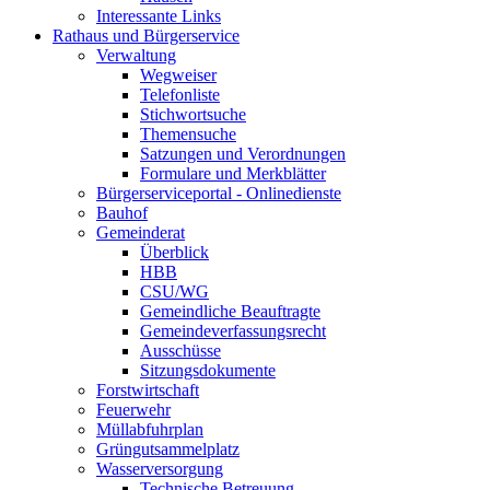
Interessante Links
Rathaus und Bürgerservice
Verwaltung
Wegweiser
Telefonliste
Stichwortsuche
Themensuche
Satzungen und Verordnungen
Formulare und Merkblätter
Bürgerserviceportal - Onlinedienste
Bauhof
Gemeinderat
Überblick
HBB
CSU/WG
Gemeindliche Beauftragte
Gemeindeverfassungsrecht
Ausschüsse
Sitzungsdokumente
Forstwirtschaft
Feuerwehr
Müllabfuhrplan
Grüngutsammelplatz
Wasserversorgung
Technische Betreuung