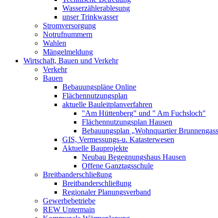
Wasserzählerablesung
unser Trinkwasser
Stromversorgung
Notrufnummern
Wahlen
Mängelmeldung
Wirtschaft, Bauen und Verkehr
Verkehr
Bauen
Bebauungspläne Online
Flächennutzungsplan
aktuelle Bauleitplanverfahren
"Am Hüttenberg" und " Am Fuchsloch"
Flächennutzungsplan Hausen
Bebauungsplan „Wohnquartier Brunnengas
GIS, Vermessungs-u. Katasterwesen
Aktuelle Bauprojekte
Neubau Begegnungshaus Hausen
Offene Ganztagsschule
Breitbanderschließung
Breitbanderschließung
Regionaler Planungsverband
Gewerbebetriebe
REW Untermain