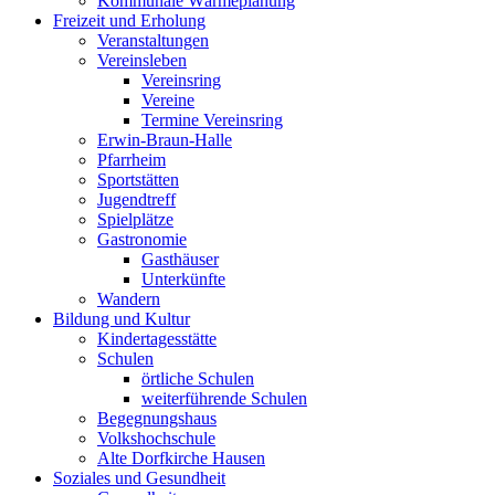
Kommunale Wärmeplanung
Freizeit und Erholung
Veranstaltungen
Vereinsleben
Vereinsring
Vereine
Termine Vereinsring
Erwin-Braun-Halle
Pfarrheim
Sportstätten
Jugendtreff
Spielplätze
Gastronomie
Gasthäuser
Unterkünfte
Wandern
Bildung und Kultur
Kindertagesstätte
Schulen
örtliche Schulen
weiterführende Schulen
Begegnungshaus
Volkshochschule
Alte Dorfkirche Hausen
Soziales und Gesundheit