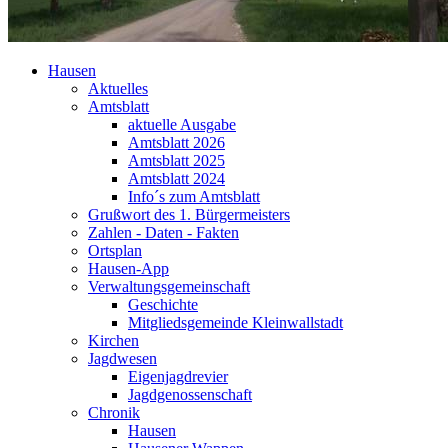
Hausen
Aktuelles
Amtsblatt
aktuelle Ausgabe
Amtsblatt 2026
Amtsblatt 2025
Amtsblatt 2024
Info´s zum Amtsblatt
Grußwort des 1. Bürgermeisters
Zahlen - Daten - Fakten
Ortsplan
Hausen-App
Verwaltungsgemeinschaft
Geschichte
Mitgliedsgemeinde Kleinwallstadt
Kirchen
Jagdwesen
Eigenjagdrevier
Jagdgenossenschaft
Chronik
Hausen