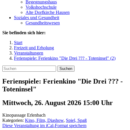
Begegnungshaus
Volkshochschule
Alte Dorfkirche Hausen
Soziales und Gesundheit
Gesundheitswesen
Sie befinden sich hier:
Start
Freizeit und Erholung
Veranstaltungen
Ferienspiele: Ferienkino "Die Drei ??? - Toteninsel" (2)
Suchen
Ferienspiele: Ferienkino "Die Drei ??? -
Toteninsel"
Mittwoch, 26. August 2026 15:00
Uhr
Kinopassage Erlenbach
Kategorien:
Kino, Film, Diashow
,
Spiel, Spaß
Diese Veranstaltung im iCal-Format speichern