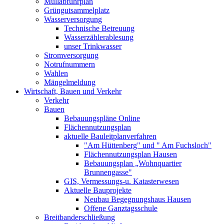
Müllabfuhrplan
Grüngutsammelplatz
Wasserversorgung
Technische Betreuung
Wasserzählerablesung
unser Trinkwasser
Stromversorgung
Notrufnummern
Wahlen
Mängelmeldung
Wirtschaft, Bauen und Verkehr
Verkehr
Bauen
Bebauungspläne Online
Flächennutzungsplan
aktuelle Bauleitplanverfahren
"Am Hüttenberg" und " Am Fuchsloch"
Flächennutzungsplan Hausen
Bebauungsplan „Wohnquartier
Brunnengasse"
GIS, Vermessungs-u. Katasterwesen
Aktuelle Bauprojekte
Neubau Begegnungshaus Hausen
Offene Ganztagsschule
Breitbanderschließung