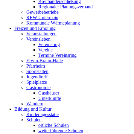
Breitbanderschließung
Regionaler Planungsverband
Gewerbebetriebe
REW Untermain
Kommunale Wärmeplanung
Freizeit und Erholung
Veranstaltungen
Vereinsleben
Vereinsring
Vereine
Termine Vereinsring
Erwin-Braun-Halle
Pfarrheim
Sportstätten
Jugendtreff
Spielplätze
Gastronomie
Gasthäuser
Unterkünfte
Wandern
Bildung und Kultur
Kindertagesstätte
Schulen
örtliche Schulen
weiterführende Schulen