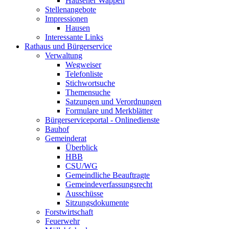
Hausener Wappen
Stellenangebote
Impressionen
Hausen
Interessante Links
Rathaus und Bürgerservice
Verwaltung
Wegweiser
Telefonliste
Stichwortsuche
Themensuche
Satzungen und Verordnungen
Formulare und Merkblätter
Bürgerserviceportal - Onlinedienste
Bauhof
Gemeinderat
Überblick
HBB
CSU/WG
Gemeindliche Beauftragte
Gemeindeverfassungsrecht
Ausschüsse
Sitzungsdokumente
Forstwirtschaft
Feuerwehr