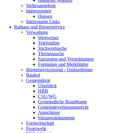
Hausener Wappen
Stellenangebote
Impressionen
Hausen
Interessante Links
Rathaus und Bürgerservice
Verwaltung
Wegweiser
Telefonliste
Stichwortsuche
Themensuche
Satzungen und Verordnungen
Formulare und Merkblätter
Bürgerserviceportal - Onlinedienste
Bauhof
Gemeinderat
Überblick
HBB
CSU/WG
Gemeindliche Beauftragte
Gemeindeverfassungsrecht
Ausschüsse
Sitzungsdokumente
Forstwirtschaft
Feuerwehr