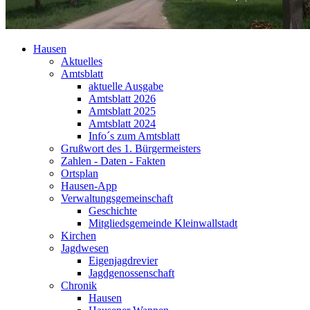
Hausen
Aktuelles
Amtsblatt
aktuelle Ausgabe
Amtsblatt 2026
Amtsblatt 2025
Amtsblatt 2024
Info´s zum Amtsblatt
Grußwort des 1. Bürgermeisters
Zahlen - Daten - Fakten
Ortsplan
Hausen-App
Verwaltungsgemeinschaft
Geschichte
Mitgliedsgemeinde Kleinwallstadt
Kirchen
Jagdwesen
Eigenjagdrevier
Jagdgenossenschaft
Chronik
Hausen