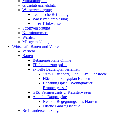
Müllabfuhrplan
Grüngutsammelplatz
Wasserversorgung
Technische Betreuung
Wasserzählerablesung
unser Trinkwasser
Stromversorgung
Notrufnummern
Wahlen
Mängelmeldung
Wirtschaft, Bauen und Verkehr
Verkehr
Bauen
Bebauungspläne Online
Flächennutzungsplan
aktuelle Bauleitplanverfahren
"Am Hüttenberg" und " Am Fuchsloch"
Flächennutzungsplan Hausen
Bebauungsplan „Wohnquartier
Brunnengasse"
GIS, Vermessungs-u. Katasterwesen
Aktuelle Bauprojekte
Neubau Begegnungshaus Hausen
Offene Ganztagsschule
Breitbanderschließung