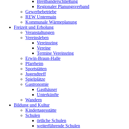
Breitbanderschließung
Regionaler Planungsverband
Gewerbebetriebe
REW Untermain
Kommunale Wärmeplanung
Freizeit und Erholung
Veranstaltungen
Vereinsleben
Vereinsring
Vereine
Termine Vereinsring
Erwin-Braun-Halle
Pfarrheim
Sportstätten
Jugendtreff
Spielplätze
Gastronomie
Gasthäuser
Unterkünfte
Wandern
Bildung und Kultur
Kindertagesstätte
Schulen
örtliche Schulen
weiterführende Schulen