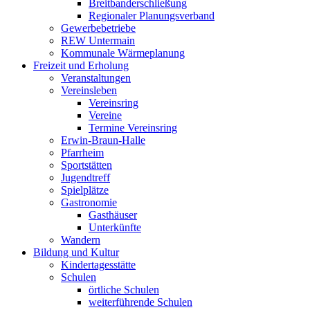
Breitbanderschließung
Regionaler Planungsverband
Gewerbebetriebe
REW Untermain
Kommunale Wärmeplanung
Freizeit und Erholung
Veranstaltungen
Vereinsleben
Vereinsring
Vereine
Termine Vereinsring
Erwin-Braun-Halle
Pfarrheim
Sportstätten
Jugendtreff
Spielplätze
Gastronomie
Gasthäuser
Unterkünfte
Wandern
Bildung und Kultur
Kindertagesstätte
Schulen
örtliche Schulen
weiterführende Schulen