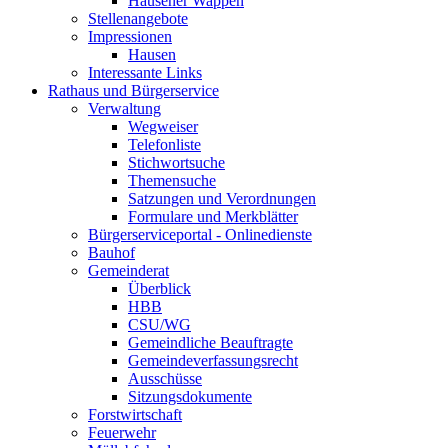
Hausener Wappen
Stellenangebote
Impressionen
Hausen
Interessante Links
Rathaus und Bürgerservice
Verwaltung
Wegweiser
Telefonliste
Stichwortsuche
Themensuche
Satzungen und Verordnungen
Formulare und Merkblätter
Bürgerserviceportal - Onlinedienste
Bauhof
Gemeinderat
Überblick
HBB
CSU/WG
Gemeindliche Beauftragte
Gemeindeverfassungsrecht
Ausschüsse
Sitzungsdokumente
Forstwirtschaft
Feuerwehr