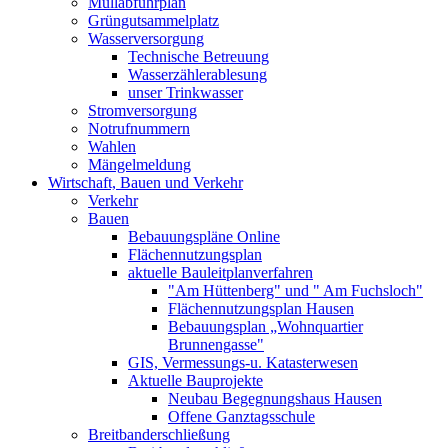
Müllabfuhrplan
Grüngutsammelplatz
Wasserversorgung
Technische Betreuung
Wasserzählerablesung
unser Trinkwasser
Stromversorgung
Notrufnummern
Wahlen
Mängelmeldung
Wirtschaft, Bauen und Verkehr
Verkehr
Bauen
Bebauungspläne Online
Flächennutzungsplan
aktuelle Bauleitplanverfahren
"Am Hüttenberg" und " Am Fuchsloch"
Flächennutzungsplan Hausen
Bebauungsplan „Wohnquartier
Brunnengasse"
GIS, Vermessungs-u. Katasterwesen
Aktuelle Bauprojekte
Neubau Begegnungshaus Hausen
Offene Ganztagsschule
Breitbanderschließung