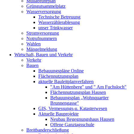
Müllabfuhrplan
Grüngutsammelplatz
Wasserversorgung
Technische Betreuung
Wasserzählerablesung
unser Trinkwasser
Stromversorgung
Notrufnummern
Wahlen
Mängelmeldung
Wirtschaft, Bauen und Verkehr
Verkehr
Bauen
Bebauungspläne Online
Flächennutzungsplan
aktuelle Bauleitplanverfahren
"Am Hüttenberg" und " Am Fuchsloch"
Flächennutzungsplan Hausen
Bebauungsplan „Wohnquartier
Brunnengasse"
GIS, Vermessungs-u. Katasterwesen
Aktuelle Bauprojekte
Neubau Begegnungshaus Hausen
Offene Ganztagsschule
Breitbanderschließung