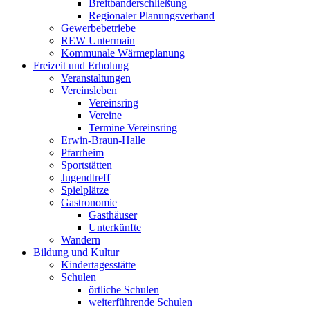
Breitbanderschließung
Regionaler Planungsverband
Gewerbebetriebe
REW Untermain
Kommunale Wärmeplanung
Freizeit und Erholung
Veranstaltungen
Vereinsleben
Vereinsring
Vereine
Termine Vereinsring
Erwin-Braun-Halle
Pfarrheim
Sportstätten
Jugendtreff
Spielplätze
Gastronomie
Gasthäuser
Unterkünfte
Wandern
Bildung und Kultur
Kindertagesstätte
Schulen
örtliche Schulen
weiterführende Schulen