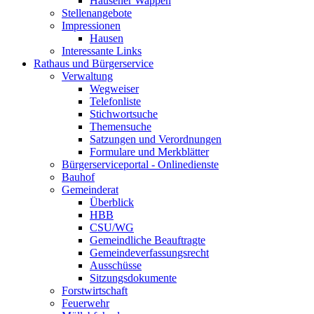
Hausener Wappen
Stellenangebote
Impressionen
Hausen
Interessante Links
Rathaus und Bürgerservice
Verwaltung
Wegweiser
Telefonliste
Stichwortsuche
Themensuche
Satzungen und Verordnungen
Formulare und Merkblätter
Bürgerserviceportal - Onlinedienste
Bauhof
Gemeinderat
Überblick
HBB
CSU/WG
Gemeindliche Beauftragte
Gemeindeverfassungsrecht
Ausschüsse
Sitzungsdokumente
Forstwirtschaft
Feuerwehr