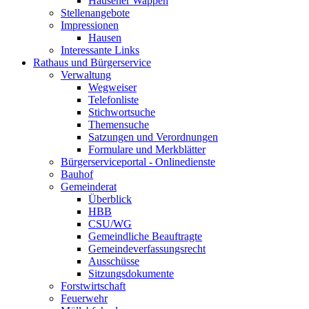
Hausener Wappen
Stellenangebote
Impressionen
Hausen
Interessante Links
Rathaus und Bürgerservice
Verwaltung
Wegweiser
Telefonliste
Stichwortsuche
Themensuche
Satzungen und Verordnungen
Formulare und Merkblätter
Bürgerserviceportal - Onlinedienste
Bauhof
Gemeinderat
Überblick
HBB
CSU/WG
Gemeindliche Beauftragte
Gemeindeverfassungsrecht
Ausschüsse
Sitzungsdokumente
Forstwirtschaft
Feuerwehr