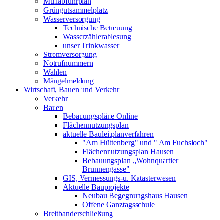
Müllabfuhrplan
Grüngutsammelplatz
Wasserversorgung
Technische Betreuung
Wasserzählerablesung
unser Trinkwasser
Stromversorgung
Notrufnummern
Wahlen
Mängelmeldung
Wirtschaft, Bauen und Verkehr
Verkehr
Bauen
Bebauungspläne Online
Flächennutzungsplan
aktuelle Bauleitplanverfahren
"Am Hüttenberg" und " Am Fuchsloch"
Flächennutzungsplan Hausen
Bebauungsplan „Wohnquartier
Brunnengasse"
GIS, Vermessungs-u. Katasterwesen
Aktuelle Bauprojekte
Neubau Begegnungshaus Hausen
Offene Ganztagsschule
Breitbanderschließung