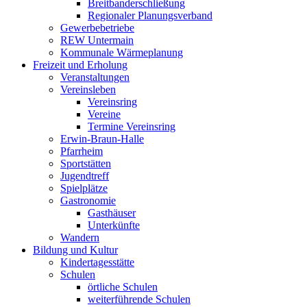
Breitbanderschließung
Regionaler Planungsverband
Gewerbebetriebe
REW Untermain
Kommunale Wärmeplanung
Freizeit und Erholung
Veranstaltungen
Vereinsleben
Vereinsring
Vereine
Termine Vereinsring
Erwin-Braun-Halle
Pfarrheim
Sportstätten
Jugendtreff
Spielplätze
Gastronomie
Gasthäuser
Unterkünfte
Wandern
Bildung und Kultur
Kindertagesstätte
Schulen
örtliche Schulen
weiterführende Schulen