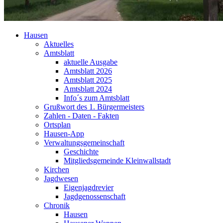
Hausen
Aktuelles
Amtsblatt
aktuelle Ausgabe
Amtsblatt 2026
Amtsblatt 2025
Amtsblatt 2024
Info´s zum Amtsblatt
Grußwort des 1. Bürgermeisters
Zahlen - Daten - Fakten
Ortsplan
Hausen-App
Verwaltungsgemeinschaft
Geschichte
Mitgliedsgemeinde Kleinwallstadt
Kirchen
Jagdwesen
Eigenjagdrevier
Jagdgenossenschaft
Chronik
Hausen