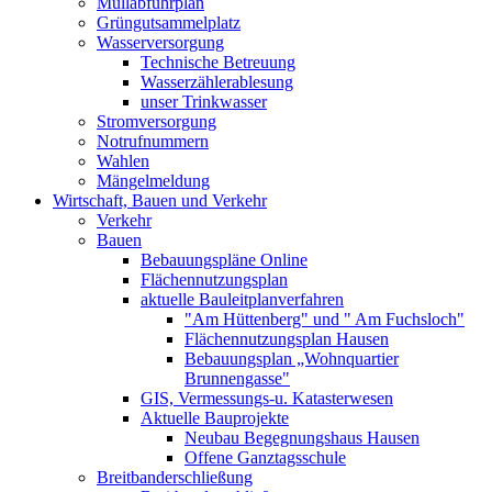
Müllabfuhrplan
Grüngutsammelplatz
Wasserversorgung
Technische Betreuung
Wasserzählerablesung
unser Trinkwasser
Stromversorgung
Notrufnummern
Wahlen
Mängelmeldung
Wirtschaft, Bauen und Verkehr
Verkehr
Bauen
Bebauungspläne Online
Flächennutzungsplan
aktuelle Bauleitplanverfahren
"Am Hüttenberg" und " Am Fuchsloch"
Flächennutzungsplan Hausen
Bebauungsplan „Wohnquartier
Brunnengasse"
GIS, Vermessungs-u. Katasterwesen
Aktuelle Bauprojekte
Neubau Begegnungshaus Hausen
Offene Ganztagsschule
Breitbanderschließung