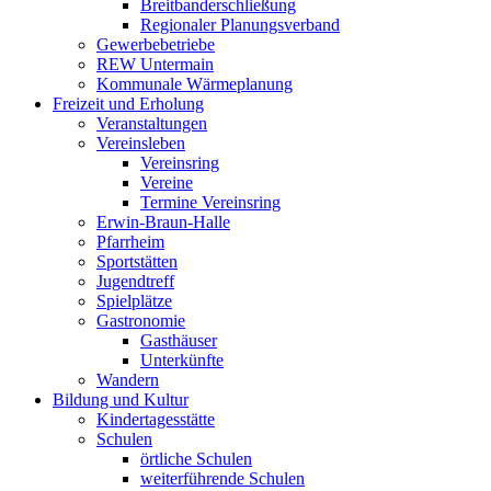
Breitbanderschließung
Regionaler Planungsverband
Gewerbebetriebe
REW Untermain
Kommunale Wärmeplanung
Freizeit und Erholung
Veranstaltungen
Vereinsleben
Vereinsring
Vereine
Termine Vereinsring
Erwin-Braun-Halle
Pfarrheim
Sportstätten
Jugendtreff
Spielplätze
Gastronomie
Gasthäuser
Unterkünfte
Wandern
Bildung und Kultur
Kindertagesstätte
Schulen
örtliche Schulen
weiterführende Schulen