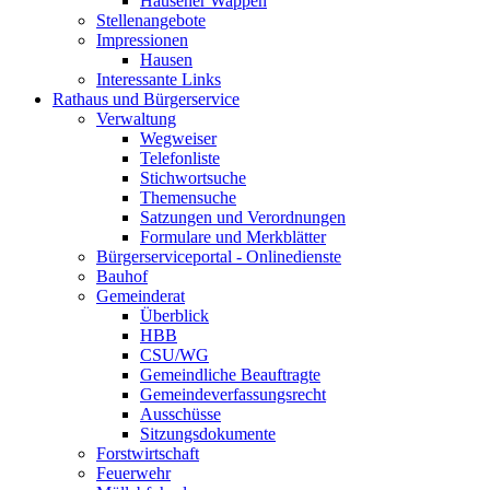
Hausener Wappen
Stellenangebote
Impressionen
Hausen
Interessante Links
Rathaus und Bürgerservice
Verwaltung
Wegweiser
Telefonliste
Stichwortsuche
Themensuche
Satzungen und Verordnungen
Formulare und Merkblätter
Bürgerserviceportal - Onlinedienste
Bauhof
Gemeinderat
Überblick
HBB
CSU/WG
Gemeindliche Beauftragte
Gemeindeverfassungsrecht
Ausschüsse
Sitzungsdokumente
Forstwirtschaft
Feuerwehr