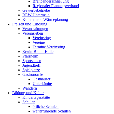
Breitbanderschließung
Regionaler Planungsverband
Gewerbebetriebe
REW Untermain
Kommunale Wärmeplanung
Freizeit und Erholung
Veranstaltungen
Vereinsleben
Vereinsring
Vereine
Termine Vereinsring
Erwin-Braun-Halle
Pfarrheim
Sportstätten
Jugendtreff
Spielplätze
Gastronomie
Gasthäuser
Unterkünfte
Wandern
Bildung und Kultur
Kindertagesstätte
Schulen
örtliche Schulen
weiterführende Schulen