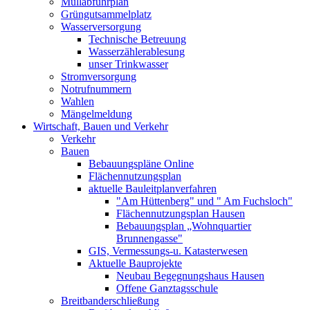
Müllabfuhrplan
Grüngutsammelplatz
Wasserversorgung
Technische Betreuung
Wasserzählerablesung
unser Trinkwasser
Stromversorgung
Notrufnummern
Wahlen
Mängelmeldung
Wirtschaft, Bauen und Verkehr
Verkehr
Bauen
Bebauungspläne Online
Flächennutzungsplan
aktuelle Bauleitplanverfahren
"Am Hüttenberg" und " Am Fuchsloch"
Flächennutzungsplan Hausen
Bebauungsplan „Wohnquartier
Brunnengasse"
GIS, Vermessungs-u. Katasterwesen
Aktuelle Bauprojekte
Neubau Begegnungshaus Hausen
Offene Ganztagsschule
Breitbanderschließung