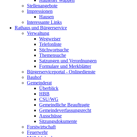
Hausener Wappen
Stellenangebote
Impressionen
Hausen
Interessante Links
Rathaus und Bürgerservice
Verwaltung
Wegweiser
Telefonliste
Stichwortsuche
Themensuche
Satzungen und Verordnungen
Formulare und Merkblätter
Bürgerserviceportal - Onlinedienste
Bauhof
Gemeinderat
Überblick
HBB
CSU/WG
Gemeindliche Beauftragte
Gemeindeverfassungsrecht
Ausschüsse
Sitzungsdokumente
Forstwirtschaft
Feuerwehr