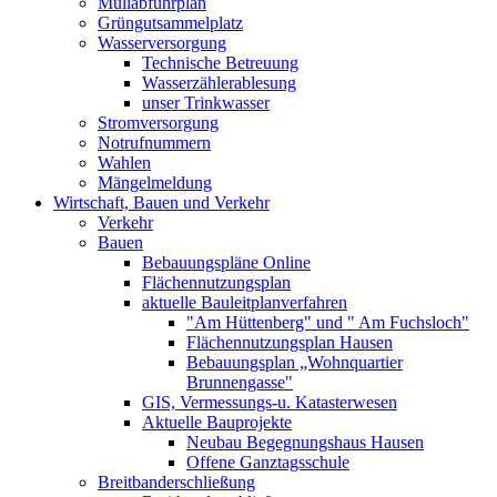
Müllabfuhrplan
Grüngutsammelplatz
Wasserversorgung
Technische Betreuung
Wasserzählerablesung
unser Trinkwasser
Stromversorgung
Notrufnummern
Wahlen
Mängelmeldung
Wirtschaft, Bauen und Verkehr
Verkehr
Bauen
Bebauungspläne Online
Flächennutzungsplan
aktuelle Bauleitplanverfahren
"Am Hüttenberg" und " Am Fuchsloch"
Flächennutzungsplan Hausen
Bebauungsplan „Wohnquartier
Brunnengasse"
GIS, Vermessungs-u. Katasterwesen
Aktuelle Bauprojekte
Neubau Begegnungshaus Hausen
Offene Ganztagsschule
Breitbanderschließung