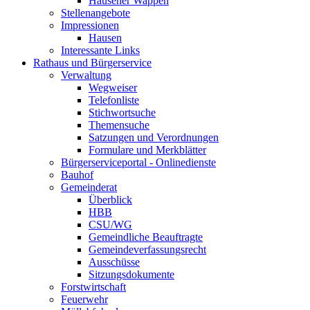
Hausener Wappen
Stellenangebote
Impressionen
Hausen
Interessante Links
Rathaus und Bürgerservice
Verwaltung
Wegweiser
Telefonliste
Stichwortsuche
Themensuche
Satzungen und Verordnungen
Formulare und Merkblätter
Bürgerserviceportal - Onlinedienste
Bauhof
Gemeinderat
Überblick
HBB
CSU/WG
Gemeindliche Beauftragte
Gemeindeverfassungsrecht
Ausschüsse
Sitzungsdokumente
Forstwirtschaft
Feuerwehr