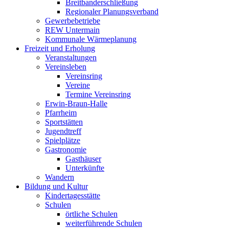
Breitbanderschließung
Regionaler Planungsverband
Gewerbebetriebe
REW Untermain
Kommunale Wärmeplanung
Freizeit und Erholung
Veranstaltungen
Vereinsleben
Vereinsring
Vereine
Termine Vereinsring
Erwin-Braun-Halle
Pfarrheim
Sportstätten
Jugendtreff
Spielplätze
Gastronomie
Gasthäuser
Unterkünfte
Wandern
Bildung und Kultur
Kindertagesstätte
Schulen
örtliche Schulen
weiterführende Schulen