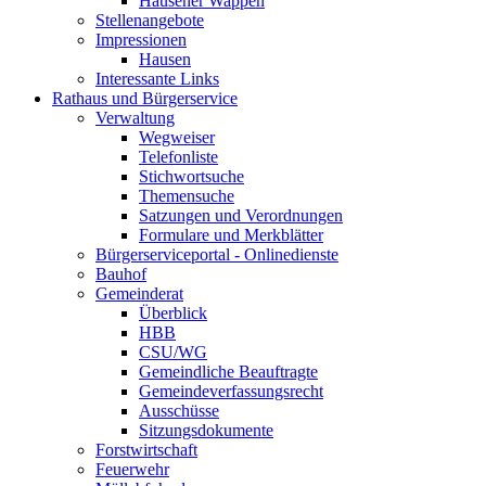
Hausener Wappen
Stellenangebote
Impressionen
Hausen
Interessante Links
Rathaus und Bürgerservice
Verwaltung
Wegweiser
Telefonliste
Stichwortsuche
Themensuche
Satzungen und Verordnungen
Formulare und Merkblätter
Bürgerserviceportal - Onlinedienste
Bauhof
Gemeinderat
Überblick
HBB
CSU/WG
Gemeindliche Beauftragte
Gemeindeverfassungsrecht
Ausschüsse
Sitzungsdokumente
Forstwirtschaft
Feuerwehr