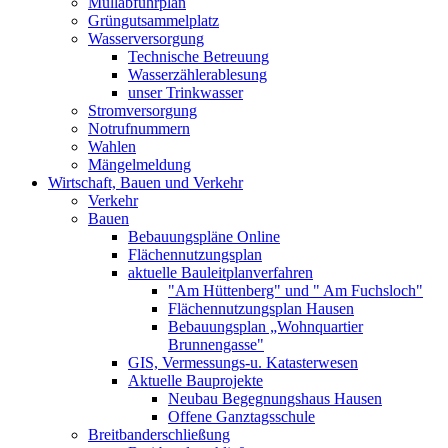
Müllabfuhrplan
Grüngutsammelplatz
Wasserversorgung
Technische Betreuung
Wasserzählerablesung
unser Trinkwasser
Stromversorgung
Notrufnummern
Wahlen
Mängelmeldung
Wirtschaft, Bauen und Verkehr
Verkehr
Bauen
Bebauungspläne Online
Flächennutzungsplan
aktuelle Bauleitplanverfahren
"Am Hüttenberg" und " Am Fuchsloch"
Flächennutzungsplan Hausen
Bebauungsplan „Wohnquartier
Brunnengasse"
GIS, Vermessungs-u. Katasterwesen
Aktuelle Bauprojekte
Neubau Begegnungshaus Hausen
Offene Ganztagsschule
Breitbanderschließung