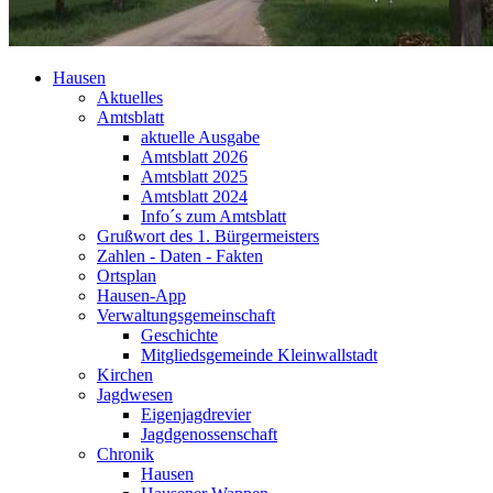
Hausen
Aktuelles
Amtsblatt
aktuelle Ausgabe
Amtsblatt 2026
Amtsblatt 2025
Amtsblatt 2024
Info´s zum Amtsblatt
Grußwort des 1. Bürgermeisters
Zahlen - Daten - Fakten
Ortsplan
Hausen-App
Verwaltungsgemeinschaft
Geschichte
Mitgliedsgemeinde Kleinwallstadt
Kirchen
Jagdwesen
Eigenjagdrevier
Jagdgenossenschaft
Chronik
Hausen