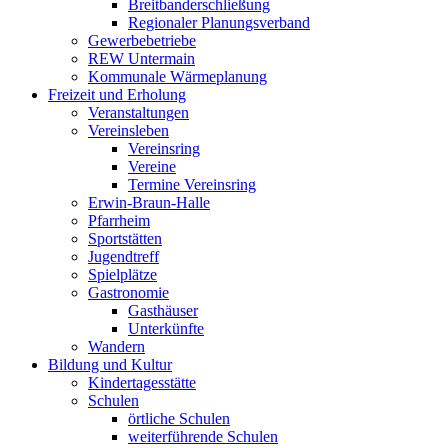
Breitbanderschließung
Regionaler Planungsverband
Gewerbebetriebe
REW Untermain
Kommunale Wärmeplanung
Freizeit und Erholung
Veranstaltungen
Vereinsleben
Vereinsring
Vereine
Termine Vereinsring
Erwin-Braun-Halle
Pfarrheim
Sportstätten
Jugendtreff
Spielplätze
Gastronomie
Gasthäuser
Unterkünfte
Wandern
Bildung und Kultur
Kindertagesstätte
Schulen
örtliche Schulen
weiterführende Schulen