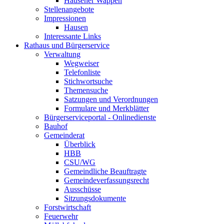
Hausener Wappen
Stellenangebote
Impressionen
Hausen
Interessante Links
Rathaus und Bürgerservice
Verwaltung
Wegweiser
Telefonliste
Stichwortsuche
Themensuche
Satzungen und Verordnungen
Formulare und Merkblätter
Bürgerserviceportal - Onlinedienste
Bauhof
Gemeinderat
Überblick
HBB
CSU/WG
Gemeindliche Beauftragte
Gemeindeverfassungsrecht
Ausschüsse
Sitzungsdokumente
Forstwirtschaft
Feuerwehr