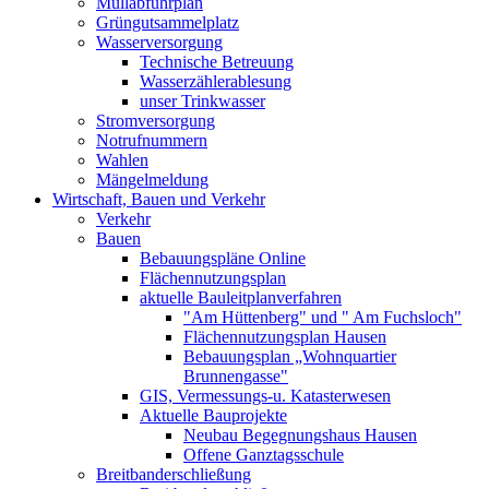
Müllabfuhrplan
Grüngutsammelplatz
Wasserversorgung
Technische Betreuung
Wasserzählerablesung
unser Trinkwasser
Stromversorgung
Notrufnummern
Wahlen
Mängelmeldung
Wirtschaft, Bauen und Verkehr
Verkehr
Bauen
Bebauungspläne Online
Flächennutzungsplan
aktuelle Bauleitplanverfahren
"Am Hüttenberg" und " Am Fuchsloch"
Flächennutzungsplan Hausen
Bebauungsplan „Wohnquartier
Brunnengasse"
GIS, Vermessungs-u. Katasterwesen
Aktuelle Bauprojekte
Neubau Begegnungshaus Hausen
Offene Ganztagsschule
Breitbanderschließung