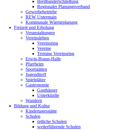
Breitbanderschließung
Regionaler Planungsverband
Gewerbebetriebe
REW Untermain
Kommunale Wärmeplanung
Freizeit und Erholung
Veranstaltungen
Vereinsleben
Vereinsring
Vereine
Termine Vereinsring
Erwin-Braun-Halle
Pfarrheim
Sportstätten
Jugendtreff
Spielplätze
Gastronomie
Gasthäuser
Unterkünfte
Wandern
Bildung und Kultur
Kindertagesstätte
Schulen
örtliche Schulen
weiterführende Schulen