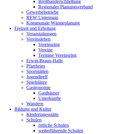
Breitbanderschließung
Regionaler Planungsverband
Gewerbebetriebe
REW Untermain
Kommunale Wärmeplanung
Freizeit und Erholung
Veranstaltungen
Vereinsleben
Vereinsring
Vereine
Termine Vereinsring
Erwin-Braun-Halle
Pfarrheim
Sportstätten
Jugendtreff
Spielplätze
Gastronomie
Gasthäuser
Unterkünfte
Wandern
Bildung und Kultur
Kindertagesstätte
Schulen
örtliche Schulen
weiterführende Schulen