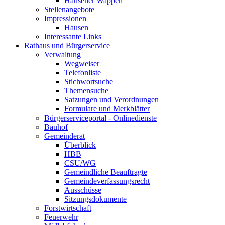
Hausener Wappen
Stellenangebote
Impressionen
Hausen
Interessante Links
Rathaus und Bürgerservice
Verwaltung
Wegweiser
Telefonliste
Stichwortsuche
Themensuche
Satzungen und Verordnungen
Formulare und Merkblätter
Bürgerserviceportal - Onlinedienste
Bauhof
Gemeinderat
Überblick
HBB
CSU/WG
Gemeindliche Beauftragte
Gemeindeverfassungsrecht
Ausschüsse
Sitzungsdokumente
Forstwirtschaft
Feuerwehr