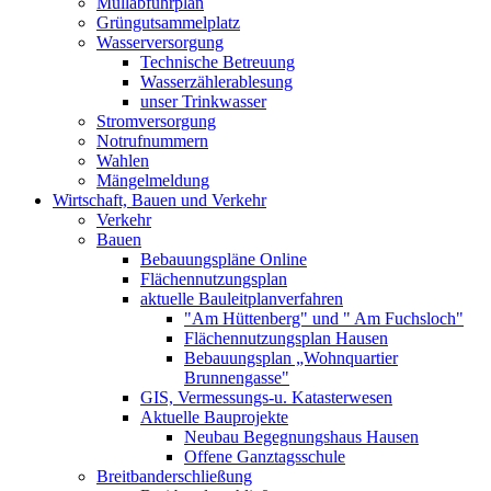
Müllabfuhrplan
Grüngutsammelplatz
Wasserversorgung
Technische Betreuung
Wasserzählerablesung
unser Trinkwasser
Stromversorgung
Notrufnummern
Wahlen
Mängelmeldung
Wirtschaft, Bauen und Verkehr
Verkehr
Bauen
Bebauungspläne Online
Flächennutzungsplan
aktuelle Bauleitplanverfahren
"Am Hüttenberg" und " Am Fuchsloch"
Flächennutzungsplan Hausen
Bebauungsplan „Wohnquartier
Brunnengasse"
GIS, Vermessungs-u. Katasterwesen
Aktuelle Bauprojekte
Neubau Begegnungshaus Hausen
Offene Ganztagsschule
Breitbanderschließung