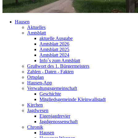
Hausen
Aktuelles
Amtsblatt
aktuelle Ausgabe
Amtsblatt 2026
Amtsblatt 2025
Amtsblatt 2024
Info´s zum Amtsblatt
Grußwort des 1. Bürgermeisters
Zahlen - Daten - Fakten
Ortsplan
Hausen-App
Verwaltungsgemeinschaft
Geschichte
Mitgliedsgemeinde Kleinwallstadt
Kirchen
Jagdwesen
Eigenjagdrevier
Jagdgenossenschaft
Chronik
Hausen