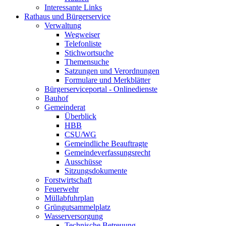
Interessante Links
Rathaus und Bürgerservice
Verwaltung
Wegweiser
Telefonliste
Stichwortsuche
Themensuche
Satzungen und Verordnungen
Formulare und Merkblätter
Bürgerserviceportal - Onlinedienste
Bauhof
Gemeinderat
Überblick
HBB
CSU/WG
Gemeindliche Beauftragte
Gemeindeverfassungsrecht
Ausschüsse
Sitzungsdokumente
Forstwirtschaft
Feuerwehr
Müllabfuhrplan
Grüngutsammelplatz
Wasserversorgung
Technische Betreuung