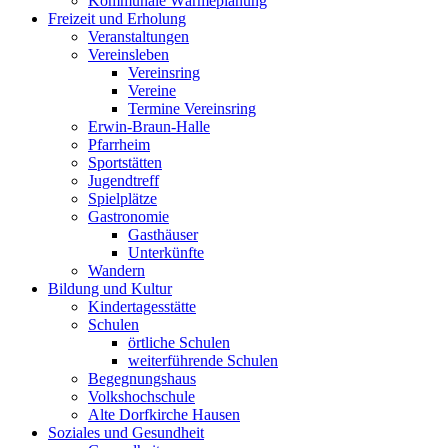
Kommunale Wärmeplanung
Freizeit und Erholung
Veranstaltungen
Vereinsleben
Vereinsring
Vereine
Termine Vereinsring
Erwin-Braun-Halle
Pfarrheim
Sportstätten
Jugendtreff
Spielplätze
Gastronomie
Gasthäuser
Unterkünfte
Wandern
Bildung und Kultur
Kindertagesstätte
Schulen
örtliche Schulen
weiterführende Schulen
Begegnungshaus
Volkshochschule
Alte Dorfkirche Hausen
Soziales und Gesundheit