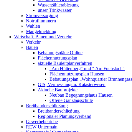
Wasserzählerablesung
unser Trinkwasser
Stromversorgung
Notrufnummern
Wahlen
Mängelmeldung
Wirtschaft, Bauen und Verkehr
Verkehr
Bauen
Bebauungspläne Online
Flächennutzungsplan
aktuelle Bauleitplanverfahren
"Am Hüttenberg" und " Am Fuchsloch"
Flächennutzungsplan Hausen
Bebauungsplan „Wohnquartier Brunnengas
GIS, Vermessungs-u. Katasterwesen
Aktuelle Bauprojekte
Neubau Begegnungshaus Hausen
Offene Ganztagsschule
Breitbanderschließung
Breitbanderschließung
Regionaler Planungsverband
Gewerbebetriebe
REW Untermain