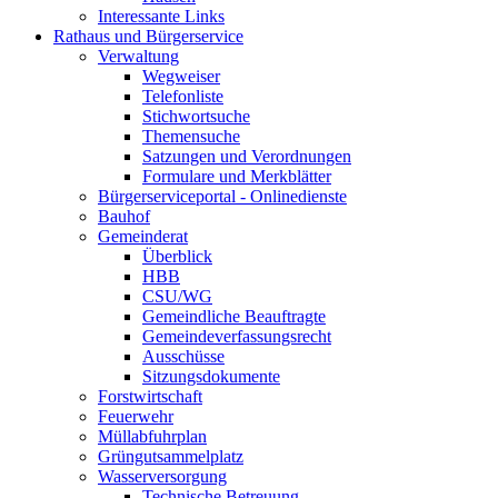
Interessante Links
Rathaus und Bürgerservice
Verwaltung
Wegweiser
Telefonliste
Stichwortsuche
Themensuche
Satzungen und Verordnungen
Formulare und Merkblätter
Bürgerserviceportal - Onlinedienste
Bauhof
Gemeinderat
Überblick
HBB
CSU/WG
Gemeindliche Beauftragte
Gemeindeverfassungsrecht
Ausschüsse
Sitzungsdokumente
Forstwirtschaft
Feuerwehr
Müllabfuhrplan
Grüngutsammelplatz
Wasserversorgung
Technische Betreuung