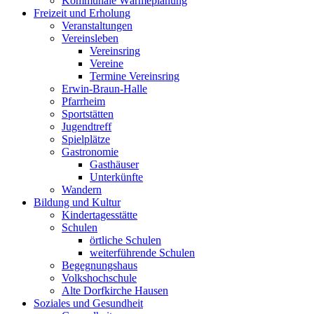
Kommunale Wärmeplanung
Freizeit und Erholung
Veranstaltungen
Vereinsleben
Vereinsring
Vereine
Termine Vereinsring
Erwin-Braun-Halle
Pfarrheim
Sportstätten
Jugendtreff
Spielplätze
Gastronomie
Gasthäuser
Unterkünfte
Wandern
Bildung und Kultur
Kindertagesstätte
Schulen
örtliche Schulen
weiterführende Schulen
Begegnungshaus
Volkshochschule
Alte Dorfkirche Hausen
Soziales und Gesundheit