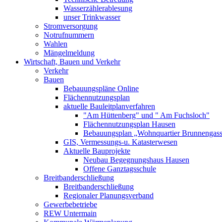
Wasserzählerablesung
unser Trinkwasser
Stromversorgung
Notrufnummern
Wahlen
Mängelmeldung
Wirtschaft, Bauen und Verkehr
Verkehr
Bauen
Bebauungspläne Online
Flächennutzungsplan
aktuelle Bauleitplanverfahren
"Am Hüttenberg" und " Am Fuchsloch"
Flächennutzungsplan Hausen
Bebauungsplan „Wohnquartier Brunnengas
GIS, Vermessungs-u. Katasterwesen
Aktuelle Bauprojekte
Neubau Begegnungshaus Hausen
Offene Ganztagsschule
Breitbanderschließung
Breitbanderschließung
Regionaler Planungsverband
Gewerbebetriebe
REW Untermain