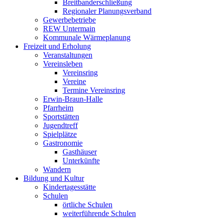
Breitbanderschließung
Regionaler Planungsverband
Gewerbebetriebe
REW Untermain
Kommunale Wärmeplanung
Freizeit und Erholung
Veranstaltungen
Vereinsleben
Vereinsring
Vereine
Termine Vereinsring
Erwin-Braun-Halle
Pfarrheim
Sportstätten
Jugendtreff
Spielplätze
Gastronomie
Gasthäuser
Unterkünfte
Wandern
Bildung und Kultur
Kindertagesstätte
Schulen
örtliche Schulen
weiterführende Schulen