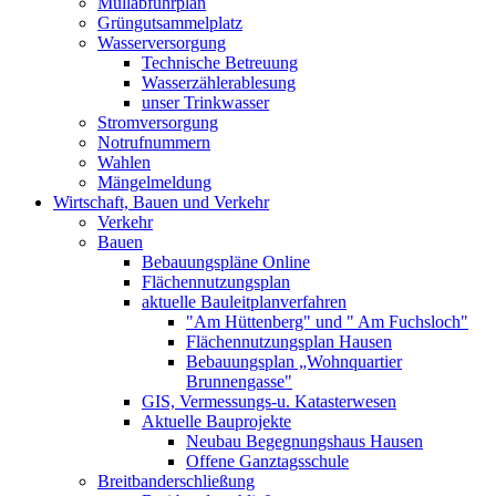
Müllabfuhrplan
Grüngutsammelplatz
Wasserversorgung
Technische Betreuung
Wasserzählerablesung
unser Trinkwasser
Stromversorgung
Notrufnummern
Wahlen
Mängelmeldung
Wirtschaft, Bauen und Verkehr
Verkehr
Bauen
Bebauungspläne Online
Flächennutzungsplan
aktuelle Bauleitplanverfahren
"Am Hüttenberg" und " Am Fuchsloch"
Flächennutzungsplan Hausen
Bebauungsplan „Wohnquartier
Brunnengasse"
GIS, Vermessungs-u. Katasterwesen
Aktuelle Bauprojekte
Neubau Begegnungshaus Hausen
Offene Ganztagsschule
Breitbanderschließung