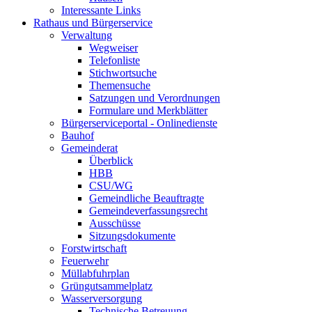
Interessante Links
Rathaus und Bürgerservice
Verwaltung
Wegweiser
Telefonliste
Stichwortsuche
Themensuche
Satzungen und Verordnungen
Formulare und Merkblätter
Bürgerserviceportal - Onlinedienste
Bauhof
Gemeinderat
Überblick
HBB
CSU/WG
Gemeindliche Beauftragte
Gemeindeverfassungsrecht
Ausschüsse
Sitzungsdokumente
Forstwirtschaft
Feuerwehr
Müllabfuhrplan
Grüngutsammelplatz
Wasserversorgung
Technische Betreuung