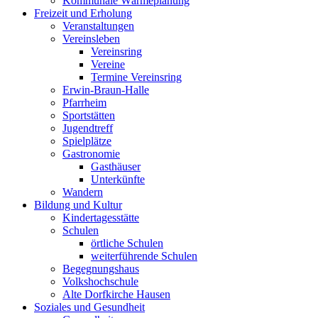
Kommunale Wärmeplanung
Freizeit und Erholung
Veranstaltungen
Vereinsleben
Vereinsring
Vereine
Termine Vereinsring
Erwin-Braun-Halle
Pfarrheim
Sportstätten
Jugendtreff
Spielplätze
Gastronomie
Gasthäuser
Unterkünfte
Wandern
Bildung und Kultur
Kindertagesstätte
Schulen
örtliche Schulen
weiterführende Schulen
Begegnungshaus
Volkshochschule
Alte Dorfkirche Hausen
Soziales und Gesundheit