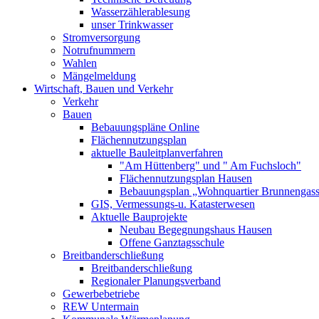
Wasserzählerablesung
unser Trinkwasser
Stromversorgung
Notrufnummern
Wahlen
Mängelmeldung
Wirtschaft, Bauen und Verkehr
Verkehr
Bauen
Bebauungspläne Online
Flächennutzungsplan
aktuelle Bauleitplanverfahren
"Am Hüttenberg" und " Am Fuchsloch"
Flächennutzungsplan Hausen
Bebauungsplan „Wohnquartier Brunnengas
GIS, Vermessungs-u. Katasterwesen
Aktuelle Bauprojekte
Neubau Begegnungshaus Hausen
Offene Ganztagsschule
Breitbanderschließung
Breitbanderschließung
Regionaler Planungsverband
Gewerbebetriebe
REW Untermain