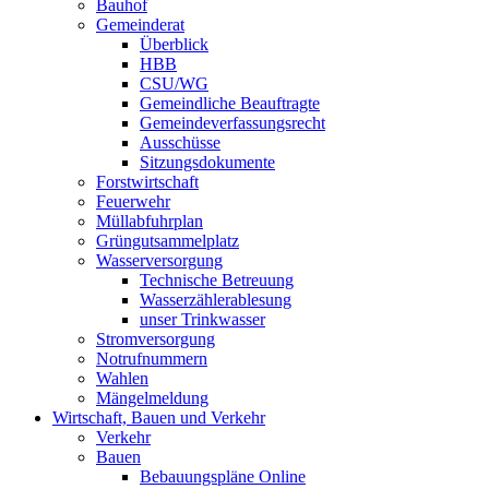
Bauhof
Gemeinderat
Überblick
HBB
CSU/WG
Gemeindliche Beauftragte
Gemeindeverfassungsrecht
Ausschüsse
Sitzungsdokumente
Forstwirtschaft
Feuerwehr
Müllabfuhrplan
Grüngutsammelplatz
Wasserversorgung
Technische Betreuung
Wasserzählerablesung
unser Trinkwasser
Stromversorgung
Notrufnummern
Wahlen
Mängelmeldung
Wirtschaft, Bauen und Verkehr
Verkehr
Bauen
Bebauungspläne Online