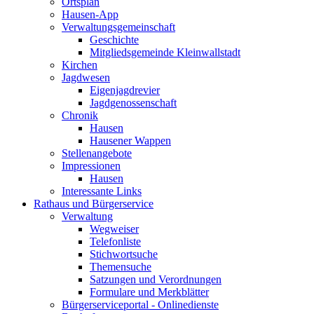
Ortsplan
Hausen-App
Verwaltungsgemeinschaft
Geschichte
Mitgliedsgemeinde Kleinwallstadt
Kirchen
Jagdwesen
Eigenjagdrevier
Jagdgenossenschaft
Chronik
Hausen
Hausener Wappen
Stellenangebote
Impressionen
Hausen
Interessante Links
Rathaus und Bürgerservice
Verwaltung
Wegweiser
Telefonliste
Stichwortsuche
Themensuche
Satzungen und Verordnungen
Formulare und Merkblätter
Bürgerserviceportal - Onlinedienste