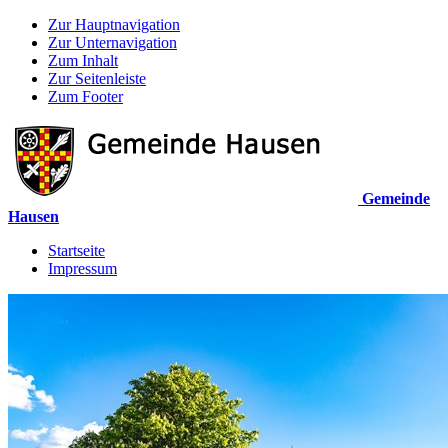
Zur Hauptnavigation
Zur Unternavigation
Zum Inhalt
Zur Seitenleiste
Zum Footer
Gemeinde
Hausen
Startseite
Impressum