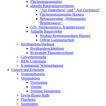
Flächennutzungsplan
aktuelle Bauleitplanverfahren
"Am Hüttenberg" und " Am Fuchsloch"
Flächennutzungsplan Hausen
Bebauungsplan „Wohnquartier
Brunnengasse"
GIS, Vermessungs-u. Katasterwesen
Aktuelle Bauprojekte
Neubau Begegnungshaus Hausen
Offene Ganztagsschule
Breitbanderschließung
Breitbanderschließung
Regionaler Planungsverband
Gewerbebetriebe
REW Untermain
Kommunale Wärmeplanung
Freizeit und Erholung
Veranstaltungen
Vereinsleben
Vereinsring
Vereine
Termine Vereinsring
Erwin-Braun-Halle
Pfarrheim
Sportstätten