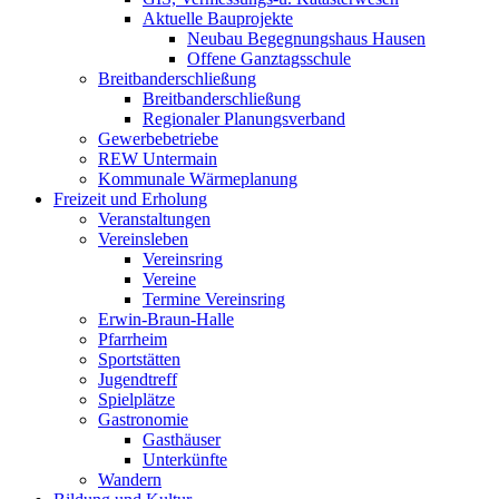
Aktuelle Bauprojekte
Neubau Begegnungshaus Hausen
Offene Ganztagsschule
Breitbanderschließung
Breitbanderschließung
Regionaler Planungsverband
Gewerbebetriebe
REW Untermain
Kommunale Wärmeplanung
Freizeit und Erholung
Veranstaltungen
Vereinsleben
Vereinsring
Vereine
Termine Vereinsring
Erwin-Braun-Halle
Pfarrheim
Sportstätten
Jugendtreff
Spielplätze
Gastronomie
Gasthäuser
Unterkünfte
Wandern