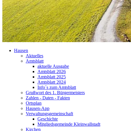
Hausen
Aktuelles
Amtsblatt
aktuelle Ausgabe
Amtsblatt 2026
Amtsblatt 2025
Amtsblatt 2024
Info´s zum Amtsblatt
Grußwort des 1. Bürgermeisters
Zahlen - Daten - Fakten
Ortsplan
Hausen-App
Verwaltungsgemeinschaft
Geschichte
Mitgliedsgemeinde Kleinwallstadt
Kirchen