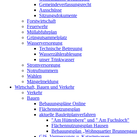
Gemeindeverfassungsrecht
Ausschüsse
Sitzungsdokumente
Forstwirtschaft
Feuerwehr
Müllabfuhrplan
Grüngutsammelplatz
Wasserversorgung
Technische Betreuung
Wasserzählerablesung
unser Trinkwasser
Stromversorgung
Notrufnummern
Wahlen
Mängelmeldung
Wirtschaft, Bauen und Verkehr
Verkehr
Bauen
Bebauungspläne Online
Flächennutzungsplan
aktuelle Bauleitplanverfahren
"Am Hüttenberg" und " Am Fuchsloch"
Flächennutzungsplan Hausen
Bebauungsplan „Wohnquartier Brunnengas
GIS, Vermessungs-u. Katasterwesen