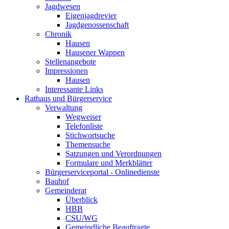
Jagdwesen
Eigenjagdrevier
Jagdgenossenschaft
Chronik
Hausen
Hausener Wappen
Stellenangebote
Impressionen
Hausen
Interessante Links
Rathaus und Bürgerservice
Verwaltung
Wegweiser
Telefonliste
Stichwortsuche
Themensuche
Satzungen und Verordnungen
Formulare und Merkblätter
Bürgerserviceportal - Onlinedienste
Bauhof
Gemeinderat
Überblick
HBB
CSU/WG
Gemeindliche Beauftragte