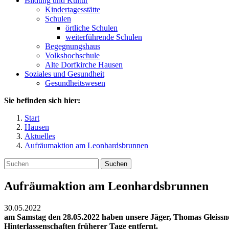
Bildung und Kultur
Kindertagesstätte
Schulen
örtliche Schulen
weiterführende Schulen
Begegnungshaus
Volkshochschule
Alte Dorfkirche Hausen
Soziales und Gesundheit
Gesundheitswesen
Sie befinden sich hier:
Start
Hausen
Aktuelles
Aufräumaktion am Leonhardsbrunnen
Suchen
Aufräumaktion am Leonhardsbrunnen
30.05.2022
am Samstag den 28.05.2022 haben unsere Jäger, Thomas Gleiss
Hinterlassenschaften früherer Tage entfernt.