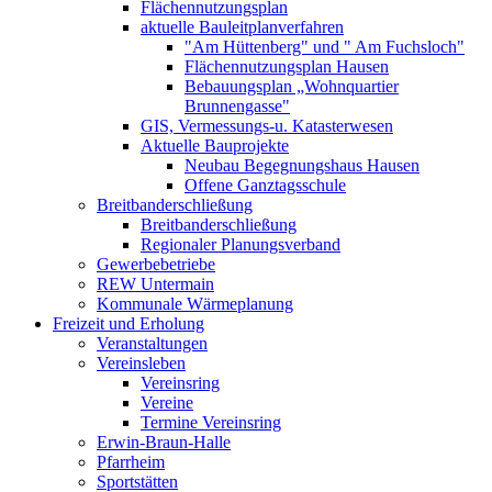
Flächennutzungsplan
aktuelle Bauleitplanverfahren
"Am Hüttenberg" und " Am Fuchsloch"
Flächennutzungsplan Hausen
Bebauungsplan „Wohnquartier
Brunnengasse"
GIS, Vermessungs-u. Katasterwesen
Aktuelle Bauprojekte
Neubau Begegnungshaus Hausen
Offene Ganztagsschule
Breitbanderschließung
Breitbanderschließung
Regionaler Planungsverband
Gewerbebetriebe
REW Untermain
Kommunale Wärmeplanung
Freizeit und Erholung
Veranstaltungen
Vereinsleben
Vereinsring
Vereine
Termine Vereinsring
Erwin-Braun-Halle
Pfarrheim
Sportstätten