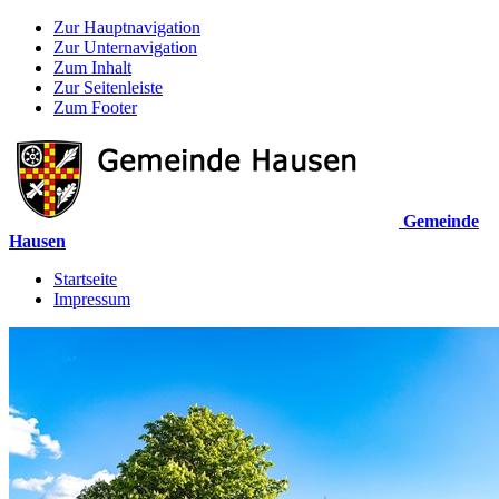
Zur Hauptnavigation
Zur Unternavigation
Zum Inhalt
Zur Seitenleiste
Zum Footer
Gemeinde
Hausen
Startseite
Impressum