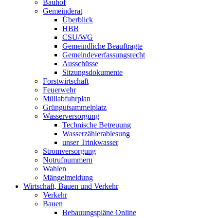
Bauhof
Gemeinderat
Überblick
HBB
CSU/WG
Gemeindliche Beauftragte
Gemeindeverfassungsrecht
Ausschüsse
Sitzungsdokumente
Forstwirtschaft
Feuerwehr
Müllabfuhrplan
Grüngutsammelplatz
Wasserversorgung
Technische Betreuung
Wasserzählerablesung
unser Trinkwasser
Stromversorgung
Notrufnummern
Wahlen
Mängelmeldung
Wirtschaft, Bauen und Verkehr
Verkehr
Bauen
Bebauungspläne Online