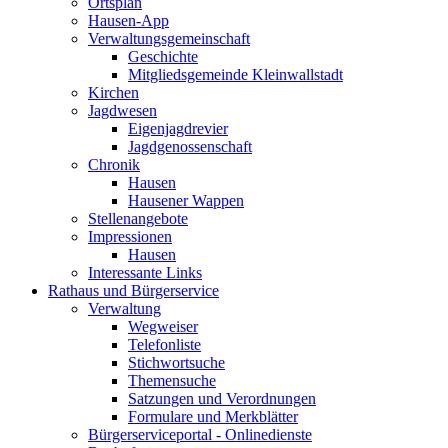
Ortsplan
Hausen-App
Verwaltungsgemeinschaft
Geschichte
Mitgliedsgemeinde Kleinwallstadt
Kirchen
Jagdwesen
Eigenjagdrevier
Jagdgenossenschaft
Chronik
Hausen
Hausener Wappen
Stellenangebote
Impressionen
Hausen
Interessante Links
Rathaus und Bürgerservice
Verwaltung
Wegweiser
Telefonliste
Stichwortsuche
Themensuche
Satzungen und Verordnungen
Formulare und Merkblätter
Bürgerserviceportal - Onlinedienste