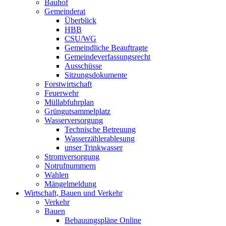
Bauhof
Gemeinderat
Überblick
HBB
CSU/WG
Gemeindliche Beauftragte
Gemeindeverfassungsrecht
Ausschüsse
Sitzungsdokumente
Forstwirtschaft
Feuerwehr
Müllabfuhrplan
Grüngutsammelplatz
Wasserversorgung
Technische Betreuung
Wasserzählerablesung
unser Trinkwasser
Stromversorgung
Notrufnummern
Wahlen
Mängelmeldung
Wirtschaft, Bauen und Verkehr
Verkehr
Bauen
Bebauungspläne Online