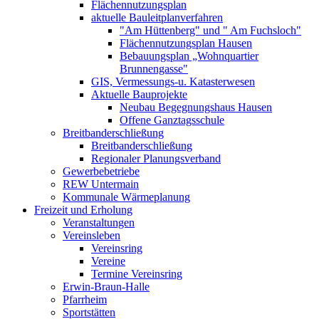
Flächennutzungsplan
aktuelle Bauleitplanverfahren
"Am Hüttenberg" und " Am Fuchsloch"
Flächennutzungsplan Hausen
Bebauungsplan „Wohnquartier
Brunnengasse"
GIS, Vermessungs-u. Katasterwesen
Aktuelle Bauprojekte
Neubau Begegnungshaus Hausen
Offene Ganztagsschule
Breitbanderschließung
Breitbanderschließung
Regionaler Planungsverband
Gewerbebetriebe
REW Untermain
Kommunale Wärmeplanung
Freizeit und Erholung
Veranstaltungen
Vereinsleben
Vereinsring
Vereine
Termine Vereinsring
Erwin-Braun-Halle
Pfarrheim
Sportstätten