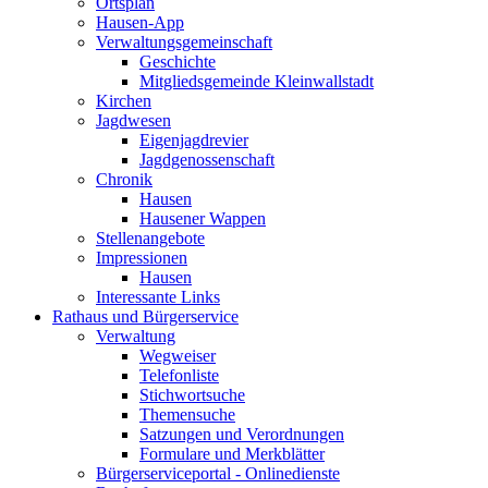
Ortsplan
Hausen-App
Verwaltungsgemeinschaft
Geschichte
Mitgliedsgemeinde Kleinwallstadt
Kirchen
Jagdwesen
Eigenjagdrevier
Jagdgenossenschaft
Chronik
Hausen
Hausener Wappen
Stellenangebote
Impressionen
Hausen
Interessante Links
Rathaus und Bürgerservice
Verwaltung
Wegweiser
Telefonliste
Stichwortsuche
Themensuche
Satzungen und Verordnungen
Formulare und Merkblätter
Bürgerserviceportal - Onlinedienste