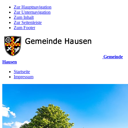
Zur Hauptnavigation
Zur Unternavigation
Zum Inhalt
Zur Seitenleiste
Zum Footer
Gemeinde
Hausen
Startseite
Impressum