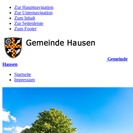
Zur Hauptnavigation
Zur Unternavigation
Zum Inhalt
Zur Seitenleiste
Zum Footer
Gemeinde
Hausen
Startseite
Impressum