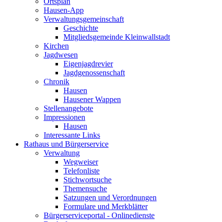
Ortsplan
Hausen-App
Verwaltungsgemeinschaft
Geschichte
Mitgliedsgemeinde Kleinwallstadt
Kirchen
Jagdwesen
Eigenjagdrevier
Jagdgenossenschaft
Chronik
Hausen
Hausener Wappen
Stellenangebote
Impressionen
Hausen
Interessante Links
Rathaus und Bürgerservice
Verwaltung
Wegweiser
Telefonliste
Stichwortsuche
Themensuche
Satzungen und Verordnungen
Formulare und Merkblätter
Bürgerserviceportal - Onlinedienste