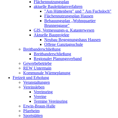
Flächennutzungsplan
aktuelle Bauleitplanverfahren
"Am Hüttenberg" und " Am Fuchsloch"
Flächennutzungsplan Hausen
Bebauungsplan „Wohnquartier
Brunnengasse"
GIS, Vermessungs-u. Katasterwesen
Aktuelle Bauprojekte
Neubau Begegnungshaus Hausen
Offene Ganztagsschule
Breitbanderschließung
Breitbanderschließung
Regionaler Planungsverband
Gewerbebetriebe
REW Untermain
Kommunale Wärmeplanung
Freizeit und Erholung
Veranstaltungen
Vereinsleben
Vereinsring
Vereine
Termine Vereinsring
Erwin-Braun-Halle
Pfarrheim
Sportstätten