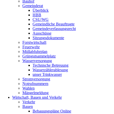
Bauhof
Gemeinderat
Überblick
HBB
CSU/WG
Gemeindliche Beauftragte
Gemeindeverfassungsrecht
Ausschüsse
Sitzungsdokumente
Forstwirtschaft
Feuerwehr
Müllabfuhrplan
Grüngutsammelplatz
Wasserversorgung
Technische Betreuung
Wasserzählerablesung
unser Trinkwasser
Stromversorgung
Notrufnummern
Wahlen
Mängelmeldung
Wirtschaft, Bauen und Verkehr
Verkehr
Bauen
Bebauungspläne Online