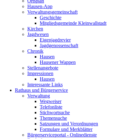
Ortsplan
Hausen-App
Verwaltungsgemeinschaft
Geschichte
Mitgliedsgemeinde Kleinwallstadt
Kirchen
Jagdwesen
Eigenjagdrevier
Jagdgenossenschaft
Chronik
Hausen
Hausener Wappen
Stellenangebote
Impressionen
Hausen
Interessante Links
Rathaus und Bürgerservice
Verwaltung
Wegweiser
Telefonliste
Stichwortsuche
Themensuche
Satzungen und Verordnungen
Formulare und Merkblätter
Bürgerserviceportal - Onlinedienste