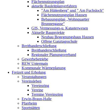
Flächennutzungsplan
aktuelle Bauleitplanverfahren
"Am Hüttenberg" und " Am Fuchsloch"
Flächennutzungsplan Hausen
Bebauungsplan „Wohnquartier
Brunnengasse"
GIS, Vermessungs-u. Katasterwesen
Aktuelle Bauprojekte
Neubau Begegnungshaus Hausen
Offene Ganztagsschule
Breitbanderschließung
Breitbanderschließung
Regionaler Planungsverband
Gewerbebetriebe
REW Untermain
Kommunale Wärmeplanung
Freizeit und Erholung
Veranstaltungen
Vereinsleben
Vereinsring
Vereine
Termine Vereinsring
Erwin-Braun-Halle
Pfarrheim
Sportstätten