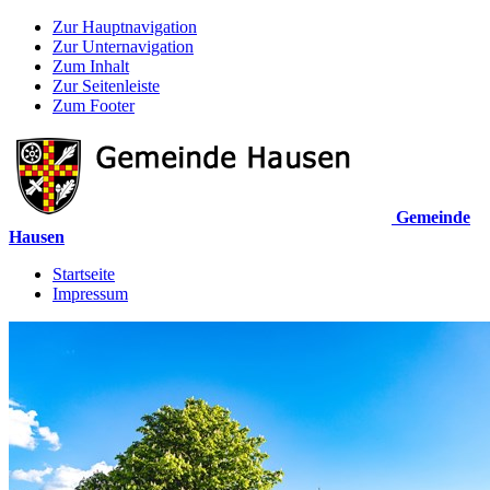
Zur Hauptnavigation
Zur Unternavigation
Zum Inhalt
Zur Seitenleiste
Zum Footer
Gemeinde
Hausen
Startseite
Impressum