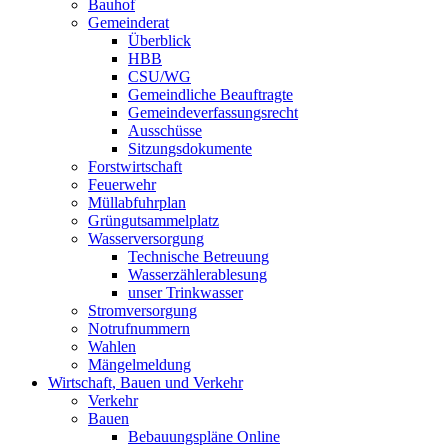
Bauhof
Gemeinderat
Überblick
HBB
CSU/WG
Gemeindliche Beauftragte
Gemeindeverfassungsrecht
Ausschüsse
Sitzungsdokumente
Forstwirtschaft
Feuerwehr
Müllabfuhrplan
Grüngutsammelplatz
Wasserversorgung
Technische Betreuung
Wasserzählerablesung
unser Trinkwasser
Stromversorgung
Notrufnummern
Wahlen
Mängelmeldung
Wirtschaft, Bauen und Verkehr
Verkehr
Bauen
Bebauungspläne Online