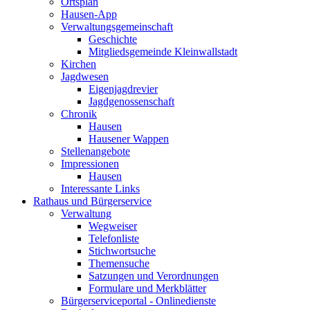
Ortsplan
Hausen-App
Verwaltungsgemeinschaft
Geschichte
Mitgliedsgemeinde Kleinwallstadt
Kirchen
Jagdwesen
Eigenjagdrevier
Jagdgenossenschaft
Chronik
Hausen
Hausener Wappen
Stellenangebote
Impressionen
Hausen
Interessante Links
Rathaus und Bürgerservice
Verwaltung
Wegweiser
Telefonliste
Stichwortsuche
Themensuche
Satzungen und Verordnungen
Formulare und Merkblätter
Bürgerserviceportal - Onlinedienste