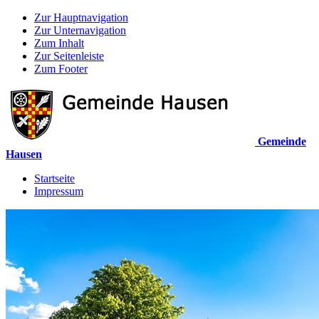
Zur Hauptnavigation
Zur Unternavigation
Zum Inhalt
Zur Seitenleiste
Zum Footer
Gemeinde
Hausen
Startseite
Impressum