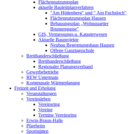
Flächennutzungsplan
aktuelle Bauleitplanverfahren
"Am Hüttenberg" und " Am Fuchsloch"
Flächennutzungsplan Hausen
Bebauungsplan „Wohnquartier
Brunnengasse"
GIS, Vermessungs-u. Katasterwesen
Aktuelle Bauprojekte
Neubau Begegnungshaus Hausen
Offene Ganztagsschule
Breitbanderschließung
Breitbanderschließung
Regionaler Planungsverband
Gewerbebetriebe
REW Untermain
Kommunale Wärmeplanung
Freizeit und Erholung
Veranstaltungen
Vereinsleben
Vereinsring
Vereine
Termine Vereinsring
Erwin-Braun-Halle
Pfarrheim
Sportstätten