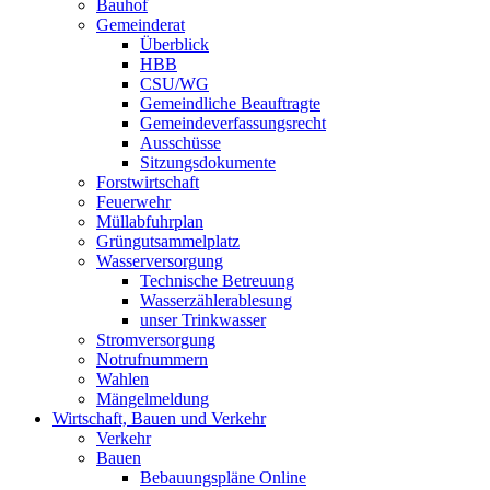
Bauhof
Gemeinderat
Überblick
HBB
CSU/WG
Gemeindliche Beauftragte
Gemeindeverfassungsrecht
Ausschüsse
Sitzungsdokumente
Forstwirtschaft
Feuerwehr
Müllabfuhrplan
Grüngutsammelplatz
Wasserversorgung
Technische Betreuung
Wasserzählerablesung
unser Trinkwasser
Stromversorgung
Notrufnummern
Wahlen
Mängelmeldung
Wirtschaft, Bauen und Verkehr
Verkehr
Bauen
Bebauungspläne Online