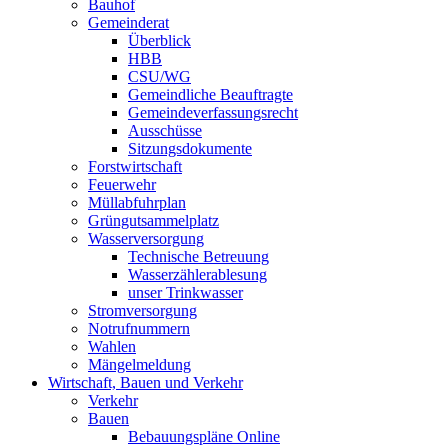
Bauhof
Gemeinderat
Überblick
HBB
CSU/WG
Gemeindliche Beauftragte
Gemeindeverfassungsrecht
Ausschüsse
Sitzungsdokumente
Forstwirtschaft
Feuerwehr
Müllabfuhrplan
Grüngutsammelplatz
Wasserversorgung
Technische Betreuung
Wasserzählerablesung
unser Trinkwasser
Stromversorgung
Notrufnummern
Wahlen
Mängelmeldung
Wirtschaft, Bauen und Verkehr
Verkehr
Bauen
Bebauungspläne Online