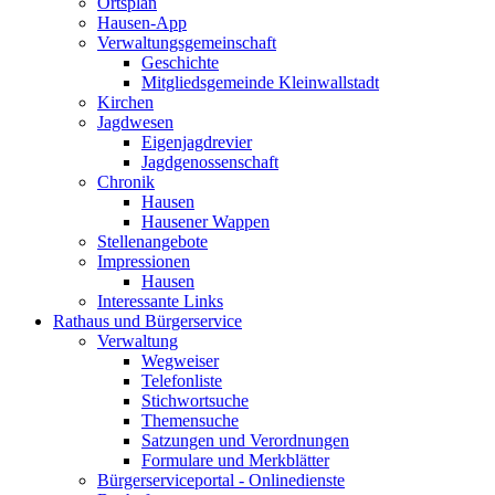
Ortsplan
Hausen-App
Verwaltungsgemeinschaft
Geschichte
Mitgliedsgemeinde Kleinwallstadt
Kirchen
Jagdwesen
Eigenjagdrevier
Jagdgenossenschaft
Chronik
Hausen
Hausener Wappen
Stellenangebote
Impressionen
Hausen
Interessante Links
Rathaus und Bürgerservice
Verwaltung
Wegweiser
Telefonliste
Stichwortsuche
Themensuche
Satzungen und Verordnungen
Formulare und Merkblätter
Bürgerserviceportal - Onlinedienste