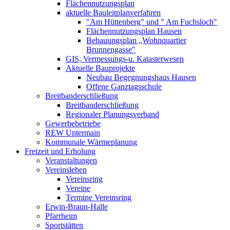
Flächennutzungsplan
aktuelle Bauleitplanverfahren
"Am Hüttenberg" und " Am Fuchsloch"
Flächennutzungsplan Hausen
Bebauungsplan „Wohnquartier
Brunnengasse"
GIS, Vermessungs-u. Katasterwesen
Aktuelle Bauprojekte
Neubau Begegnungshaus Hausen
Offene Ganztagsschule
Breitbanderschließung
Breitbanderschließung
Regionaler Planungsverband
Gewerbebetriebe
REW Untermain
Kommunale Wärmeplanung
Freizeit und Erholung
Veranstaltungen
Vereinsleben
Vereinsring
Vereine
Termine Vereinsring
Erwin-Braun-Halle
Pfarrheim
Sportstätten