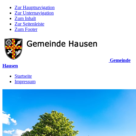
Zur Hauptnavigation
Zur Unternavigation
Zum Inhalt
Zur Seitenleiste
Zum Footer
Gemeinde
Hausen
Startseite
Impressum