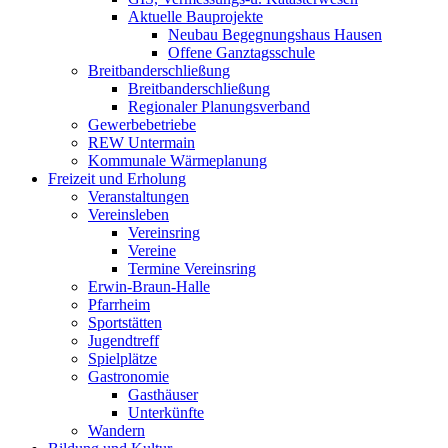
Aktuelle Bauprojekte
Neubau Begegnungshaus Hausen
Offene Ganztagsschule
Breitbanderschließung
Breitbanderschließung
Regionaler Planungsverband
Gewerbebetriebe
REW Untermain
Kommunale Wärmeplanung
Freizeit und Erholung
Veranstaltungen
Vereinsleben
Vereinsring
Vereine
Termine Vereinsring
Erwin-Braun-Halle
Pfarrheim
Sportstätten
Jugendtreff
Spielplätze
Gastronomie
Gasthäuser
Unterkünfte
Wandern