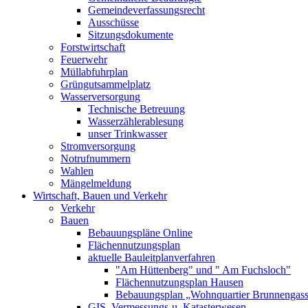
Gemeindeverfassungsrecht
Ausschüsse
Sitzungsdokumente
Forstwirtschaft
Feuerwehr
Müllabfuhrplan
Grüngutsammelplatz
Wasserversorgung
Technische Betreuung
Wasserzählerablesung
unser Trinkwasser
Stromversorgung
Notrufnummern
Wahlen
Mängelmeldung
Wirtschaft, Bauen und Verkehr
Verkehr
Bauen
Bebauungspläne Online
Flächennutzungsplan
aktuelle Bauleitplanverfahren
"Am Hüttenberg" und " Am Fuchsloch"
Flächennutzungsplan Hausen
Bebauungsplan „Wohnquartier Brunnengas
GIS, Vermessungs-u. Katasterwesen