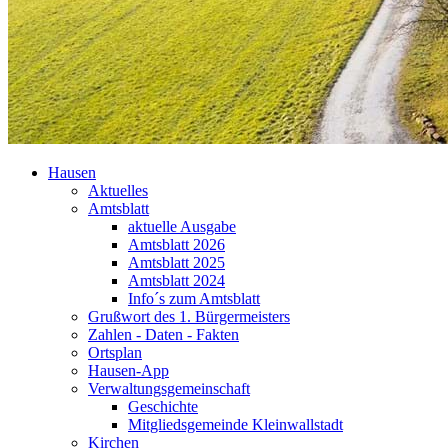
Hausen
Aktuelles
Amtsblatt
aktuelle Ausgabe
Amtsblatt 2026
Amtsblatt 2025
Amtsblatt 2024
Info´s zum Amtsblatt
Grußwort des 1. Bürgermeisters
Zahlen - Daten - Fakten
Ortsplan
Hausen-App
Verwaltungsgemeinschaft
Geschichte
Mitgliedsgemeinde Kleinwallstadt
Kirchen