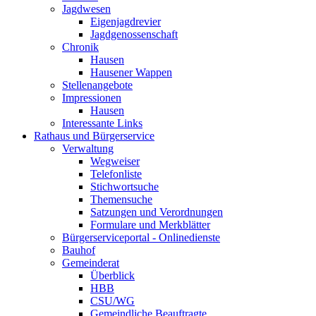
Jagdwesen
Eigenjagdrevier
Jagdgenossenschaft
Chronik
Hausen
Hausener Wappen
Stellenangebote
Impressionen
Hausen
Interessante Links
Rathaus und Bürgerservice
Verwaltung
Wegweiser
Telefonliste
Stichwortsuche
Themensuche
Satzungen und Verordnungen
Formulare und Merkblätter
Bürgerserviceportal - Onlinedienste
Bauhof
Gemeinderat
Überblick
HBB
CSU/WG
Gemeindliche Beauftragte