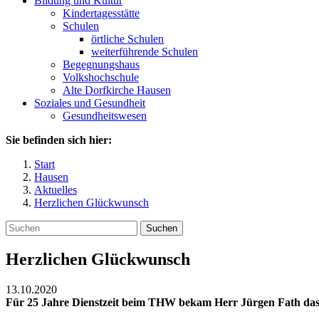
Bildung und Kultur
Kindertagesstätte
Schulen
örtliche Schulen
weiterführende Schulen
Begegnungshaus
Volkshochschule
Alte Dorfkirche Hausen
Soziales und Gesundheit
Gesundheitswesen
Sie befinden sich hier:
Start
Hausen
Aktuelles
Herzlichen Glückwunsch
Suchen
Herzlichen Glückwunsch
13.10.2020
Für 25 Jahre Dienstzeit beim THW bekam Herr Jürgen Fath das E