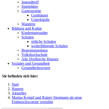
Jugendtreff
Spielplätze
Gastronomie
Gasthäuser
Unterkünfte
Wandern
Bildung und Kultur
Kindertagesstätte
Schulen
örtliche Schulen
weiterführende Schulen
Begegnungshaus
Volkshochschule
Alte Dorfkirche Hausen
Soziales und Gesundheit
Gesundheitswesen
Sie befinden sich hier:
Start
Hausen
Aktuelles
Marina Kempf und Rainer Stegmann als neue
Feldgeschworene vereidigt