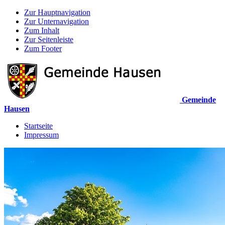
Zur Hauptnavigation
Zur Unternavigation
Zum Inhalt
Zur Seitenleiste
Zum Footer
Gemeinde
Hausen
Startseite
Impressum