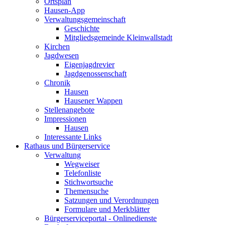
Ortsplan
Hausen-App
Verwaltungsgemeinschaft
Geschichte
Mitgliedsgemeinde Kleinwallstadt
Kirchen
Jagdwesen
Eigenjagdrevier
Jagdgenossenschaft
Chronik
Hausen
Hausener Wappen
Stellenangebote
Impressionen
Hausen
Interessante Links
Rathaus und Bürgerservice
Verwaltung
Wegweiser
Telefonliste
Stichwortsuche
Themensuche
Satzungen und Verordnungen
Formulare und Merkblätter
Bürgerserviceportal - Onlinedienste