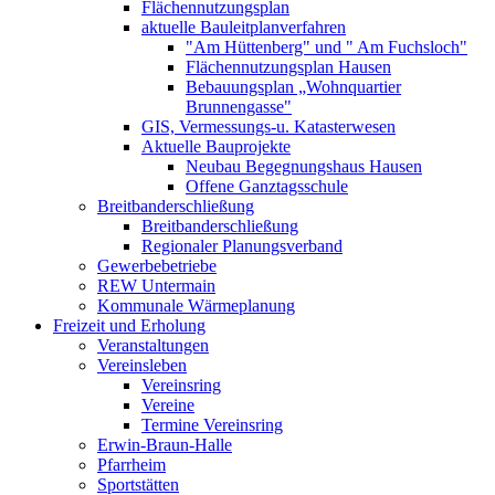
Flächennutzungsplan
aktuelle Bauleitplanverfahren
"Am Hüttenberg" und " Am Fuchsloch"
Flächennutzungsplan Hausen
Bebauungsplan „Wohnquartier
Brunnengasse"
GIS, Vermessungs-u. Katasterwesen
Aktuelle Bauprojekte
Neubau Begegnungshaus Hausen
Offene Ganztagsschule
Breitbanderschließung
Breitbanderschließung
Regionaler Planungsverband
Gewerbebetriebe
REW Untermain
Kommunale Wärmeplanung
Freizeit und Erholung
Veranstaltungen
Vereinsleben
Vereinsring
Vereine
Termine Vereinsring
Erwin-Braun-Halle
Pfarrheim
Sportstätten