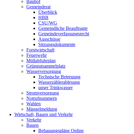
Bauhof
Gemeinderat
Überblick
HBB
CSU/WG
Gemeindliche Beauftragte
Gemeindeverfassungsrecht
Ausschüsse
Sitzungsdokumente
Forstwirtschaft
Feuerwehr
Müllabfuhrplan
Grüngutsammelplatz
Wasserversorgung
Technische Betreuung
Wasserzählerablesung
unser Trinkwasser
Stromversorgung
Notrufnummern
Wahlen
Mängelmeldung
Wirtschaft, Bauen und Verkehr
Verkehr
Bauen
Bebauungspläne Online