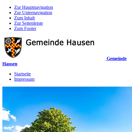
Zur Hauptnavigation
Zur Unternavigation
Zum Inhalt
Zur Seitenleiste
Zum Footer
Gemeinde
Hausen
Startseite
Impressum