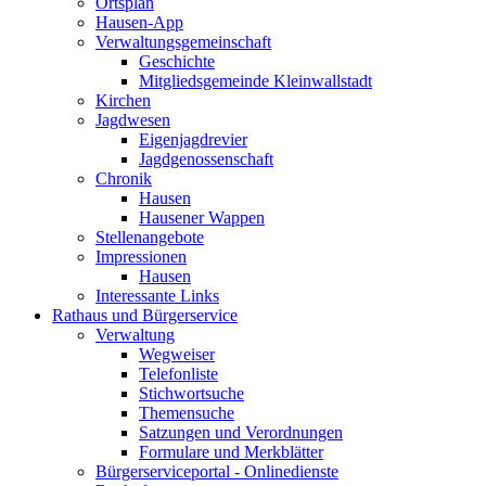
Ortsplan
Hausen-App
Verwaltungsgemeinschaft
Geschichte
Mitgliedsgemeinde Kleinwallstadt
Kirchen
Jagdwesen
Eigenjagdrevier
Jagdgenossenschaft
Chronik
Hausen
Hausener Wappen
Stellenangebote
Impressionen
Hausen
Interessante Links
Rathaus und Bürgerservice
Verwaltung
Wegweiser
Telefonliste
Stichwortsuche
Themensuche
Satzungen und Verordnungen
Formulare und Merkblätter
Bürgerserviceportal - Onlinedienste