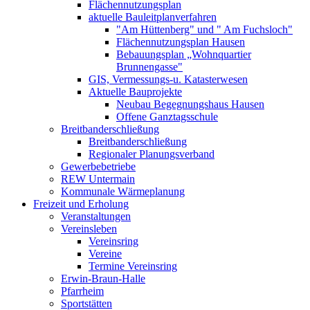
Flächennutzungsplan
aktuelle Bauleitplanverfahren
"Am Hüttenberg" und " Am Fuchsloch"
Flächennutzungsplan Hausen
Bebauungsplan „Wohnquartier
Brunnengasse"
GIS, Vermessungs-u. Katasterwesen
Aktuelle Bauprojekte
Neubau Begegnungshaus Hausen
Offene Ganztagsschule
Breitbanderschließung
Breitbanderschließung
Regionaler Planungsverband
Gewerbebetriebe
REW Untermain
Kommunale Wärmeplanung
Freizeit und Erholung
Veranstaltungen
Vereinsleben
Vereinsring
Vereine
Termine Vereinsring
Erwin-Braun-Halle
Pfarrheim
Sportstätten