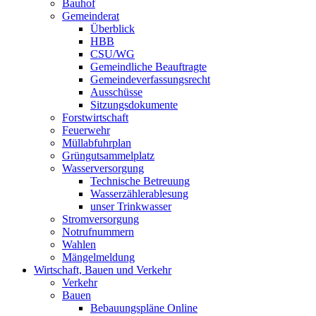
Bauhof
Gemeinderat
Überblick
HBB
CSU/WG
Gemeindliche Beauftragte
Gemeindeverfassungsrecht
Ausschüsse
Sitzungsdokumente
Forstwirtschaft
Feuerwehr
Müllabfuhrplan
Grüngutsammelplatz
Wasserversorgung
Technische Betreuung
Wasserzählerablesung
unser Trinkwasser
Stromversorgung
Notrufnummern
Wahlen
Mängelmeldung
Wirtschaft, Bauen und Verkehr
Verkehr
Bauen
Bebauungspläne Online