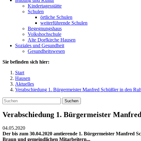
Bildung und Kultur
Kindertagesstätte
Schulen
örtliche Schulen
weiterführende Schulen
Begegnungshaus
Volkshochschule
Alte Dorfkirche Hausen
Soziales und Gesundheit
Gesundheitswesen
Sie befinden sich hier:
Start
Hausen
Aktuelles
Verabschiedung 1. Bürgermeister Manfred Schüßler in den Ru
Suchen
Verabschiedung 1. Bürgermeister Manfred
04.05.2020
Der bis zum 30.04.2020 amtierende 1. Bürgermeister Manfred S
Braun und gemeindlichen Mitarbeitern...