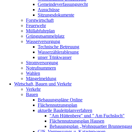
Gemeindeverfassungsrecht
Ausschüsse
Sitzungsdokumente
Forstwirtschaft
Feuerwehr
Müllabfuhrplan
Grüngutsammelplatz
Wasserversorgung
Technische Betreuung
Wasserzählerablesung
unser Trinkwasser
Stromversorgung
Notrufnummern
Wahlen
Mängelmeldung
Wirtschaft, Bauen und Verkehr
Verkehr
Bauen
Bebauungspläne Online
Flächennutzungsplan
aktuelle Bauleitplanverfahren
"Am Hüttenberg" und " Am Fuchsloch"
Flächennutzungsplan Hausen
Bebauungsplan „Wohnquartier Brunnengas
GIS, Vermessungs-u. Katasterwesen