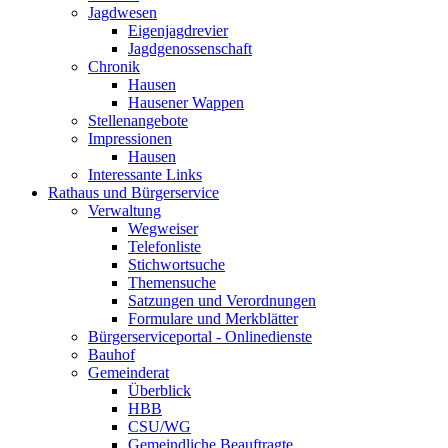
Jagdwesen
Eigenjagdrevier
Jagdgenossenschaft
Chronik
Hausen
Hausener Wappen
Stellenangebote
Impressionen
Hausen
Interessante Links
Rathaus und Bürgerservice
Verwaltung
Wegweiser
Telefonliste
Stichwortsuche
Themensuche
Satzungen und Verordnungen
Formulare und Merkblätter
Bürgerserviceportal - Onlinedienste
Bauhof
Gemeinderat
Überblick
HBB
CSU/WG
Gemeindliche Beauftragte