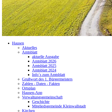
Hausen
Aktuelles
Amtsblatt
aktuelle Ausgabe
Amtsblatt 2026
Amtsblatt 2025
Amtsblatt 2024
Info´s zum Amtsblatt
Grußwort des 1. Bürgermeisters
Zahlen - Daten - Fakten
Ortsplan
Hausen-App
Verwaltungsgemeinschaft
Geschichte
Mitgliedsgemeinde Kleinwallstadt
Kirchen