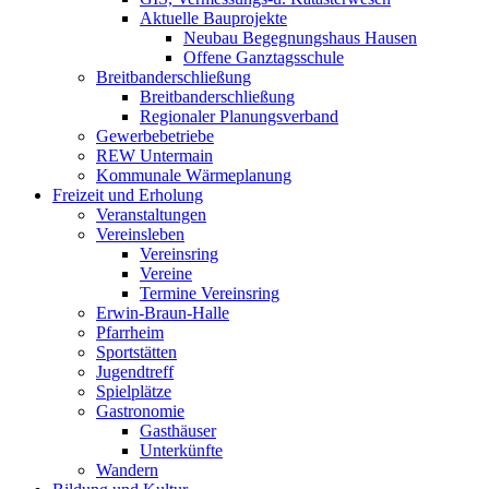
Aktuelle Bauprojekte
Neubau Begegnungshaus Hausen
Offene Ganztagsschule
Breitbanderschließung
Breitbanderschließung
Regionaler Planungsverband
Gewerbebetriebe
REW Untermain
Kommunale Wärmeplanung
Freizeit und Erholung
Veranstaltungen
Vereinsleben
Vereinsring
Vereine
Termine Vereinsring
Erwin-Braun-Halle
Pfarrheim
Sportstätten
Jugendtreff
Spielplätze
Gastronomie
Gasthäuser
Unterkünfte
Wandern