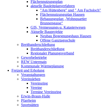
Flächennutzungsplan
aktuelle Bauleitplanverfahren
"Am Hüttenberg" und " Am Fuchsloch"
Flächennutzungsplan Hausen
Bebauungsplan „Wohnquartier
Brunnengasse"
GIS, Vermessungs-u. Katasterwesen
Aktuelle Bauprojekte
Neubau Begegnungshaus Hausen
Offene Ganztagsschule
Breitbanderschließung
Breitbanderschließung
Regionaler Planungsverband
Gewerbebetriebe
REW Untermain
Kommunale Wärmeplanung
Freizeit und Erholung
Veranstaltungen
Vereinsleben
Vereinsring
Vereine
Termine Vereinsring
Erwin-Braun-Halle
Pfarrheim
Sportstätten