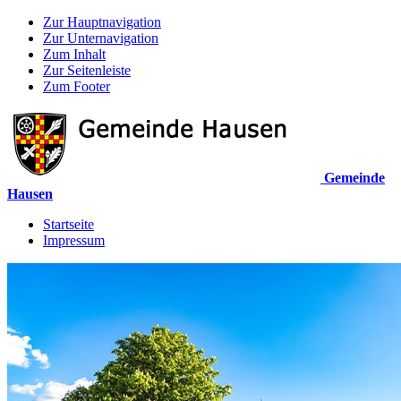
Zur Hauptnavigation
Zur Unternavigation
Zum Inhalt
Zur Seitenleiste
Zum Footer
Gemeinde
Hausen
Startseite
Impressum