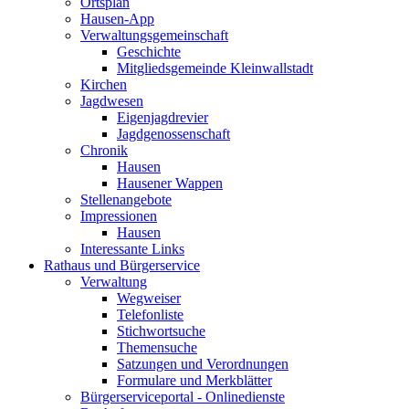
Ortsplan
Hausen-App
Verwaltungsgemeinschaft
Geschichte
Mitgliedsgemeinde Kleinwallstadt
Kirchen
Jagdwesen
Eigenjagdrevier
Jagdgenossenschaft
Chronik
Hausen
Hausener Wappen
Stellenangebote
Impressionen
Hausen
Interessante Links
Rathaus und Bürgerservice
Verwaltung
Wegweiser
Telefonliste
Stichwortsuche
Themensuche
Satzungen und Verordnungen
Formulare und Merkblätter
Bürgerserviceportal - Onlinedienste