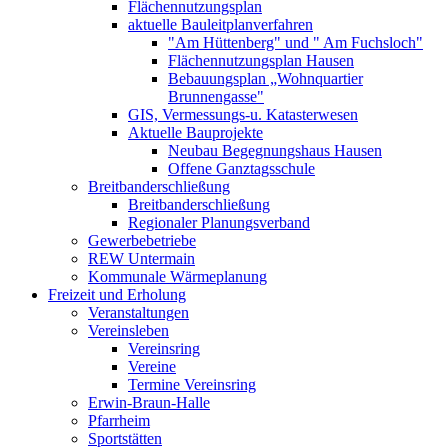
Flächennutzungsplan
aktuelle Bauleitplanverfahren
"Am Hüttenberg" und " Am Fuchsloch"
Flächennutzungsplan Hausen
Bebauungsplan „Wohnquartier
Brunnengasse"
GIS, Vermessungs-u. Katasterwesen
Aktuelle Bauprojekte
Neubau Begegnungshaus Hausen
Offene Ganztagsschule
Breitbanderschließung
Breitbanderschließung
Regionaler Planungsverband
Gewerbebetriebe
REW Untermain
Kommunale Wärmeplanung
Freizeit und Erholung
Veranstaltungen
Vereinsleben
Vereinsring
Vereine
Termine Vereinsring
Erwin-Braun-Halle
Pfarrheim
Sportstätten