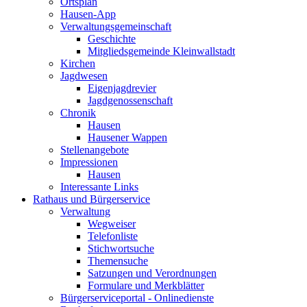
Ortsplan
Hausen-App
Verwaltungsgemeinschaft
Geschichte
Mitgliedsgemeinde Kleinwallstadt
Kirchen
Jagdwesen
Eigenjagdrevier
Jagdgenossenschaft
Chronik
Hausen
Hausener Wappen
Stellenangebote
Impressionen
Hausen
Interessante Links
Rathaus und Bürgerservice
Verwaltung
Wegweiser
Telefonliste
Stichwortsuche
Themensuche
Satzungen und Verordnungen
Formulare und Merkblätter
Bürgerserviceportal - Onlinedienste