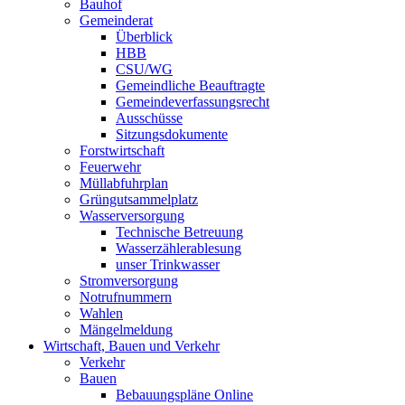
Bauhof
Gemeinderat
Überblick
HBB
CSU/WG
Gemeindliche Beauftragte
Gemeindeverfassungsrecht
Ausschüsse
Sitzungsdokumente
Forstwirtschaft
Feuerwehr
Müllabfuhrplan
Grüngutsammelplatz
Wasserversorgung
Technische Betreuung
Wasserzählerablesung
unser Trinkwasser
Stromversorgung
Notrufnummern
Wahlen
Mängelmeldung
Wirtschaft, Bauen und Verkehr
Verkehr
Bauen
Bebauungspläne Online