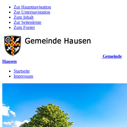
Zur Hauptnavigation
Zur Unternavigation
Zum Inhalt
Zur Seitenleiste
Zum Footer
Gemeinde
Hausen
Startseite
Impressum