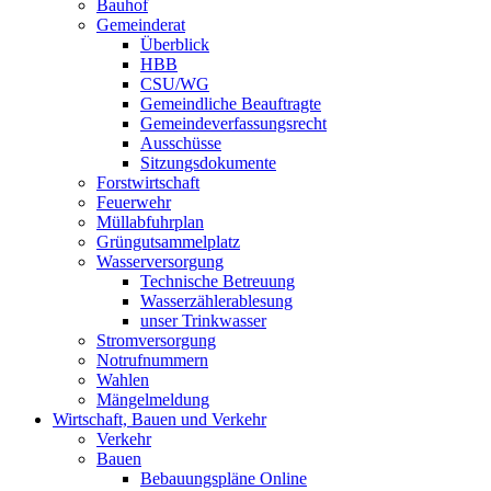
Bauhof
Gemeinderat
Überblick
HBB
CSU/WG
Gemeindliche Beauftragte
Gemeindeverfassungsrecht
Ausschüsse
Sitzungsdokumente
Forstwirtschaft
Feuerwehr
Müllabfuhrplan
Grüngutsammelplatz
Wasserversorgung
Technische Betreuung
Wasserzählerablesung
unser Trinkwasser
Stromversorgung
Notrufnummern
Wahlen
Mängelmeldung
Wirtschaft, Bauen und Verkehr
Verkehr
Bauen
Bebauungspläne Online