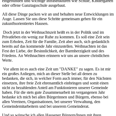
eingebunden und wichtige Infrastrukturen wie Schule, Kindergarten
oder offene Ganztagsschule ausgebaut.
All diese Dinge packen wir an und behalten neue Entwicklungen im
Auge. Lassen Sie uns diese Schritte gemeinsam gehen für ein
zukunftsorientiertes Hausen.
Doch jetzt in der Weihnachtszeit heißt es in der Politik und im
Privatleben ein wenig zur Ruhe zu kommen. Es soll eine Zeit sein
zum Erholen, Zeit für die Familie, Zeit aber auch, sich gedanklich
bereits auf das kommende Jahr einzustellen. Weihnachten ist das
Fest der Liebe, der Besinnlichkeit, der Barmherzigkeit und des
Friedens. An Weihnachten erinnern wir uns an unsere christlichen
Werte.
Vor allem ist es auch eine Zeit um "DANKE" zu sagen. Es ist mir
ein großes Anliegen, mich an dieser Stelle bei all denen zu
bedanken, die sich, in welcher Form auch immer, für den Nächsten
einsetzen, ihre freie Zeit ehrenamtlich einbringen und somit einen
nicht zu bezahlenden Anteil am Funktionieren unserer Gemeinde
haben. Für die stets gute Zusammenarbeit im vergangenen Jahr
bedanke ich mich bei allen Bürgerinnen und Bürgern, ebenso bei
allen Vereinen, Organisationen, bei unserer Verwaltung, den
Gemeindemitarbeitern und bei unserem Gemeinderat.
Und so wünsche ich allen Hausener Bürgern/Innen mit ihren