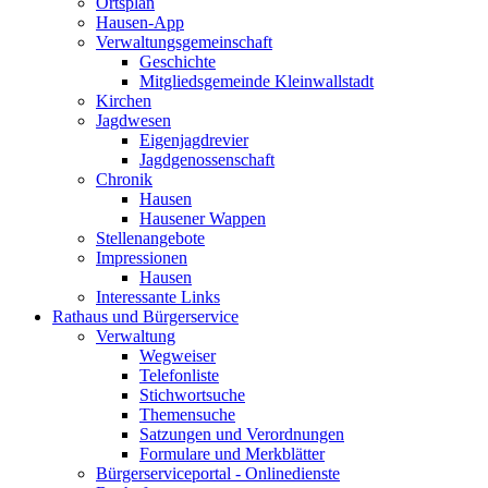
Ortsplan
Hausen-App
Verwaltungsgemeinschaft
Geschichte
Mitgliedsgemeinde Kleinwallstadt
Kirchen
Jagdwesen
Eigenjagdrevier
Jagdgenossenschaft
Chronik
Hausen
Hausener Wappen
Stellenangebote
Impressionen
Hausen
Interessante Links
Rathaus und Bürgerservice
Verwaltung
Wegweiser
Telefonliste
Stichwortsuche
Themensuche
Satzungen und Verordnungen
Formulare und Merkblätter
Bürgerserviceportal - Onlinedienste