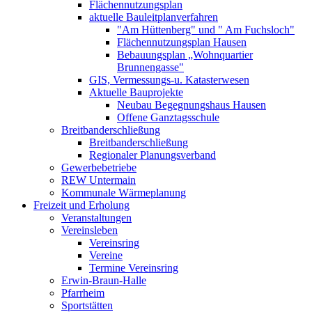
Flächennutzungsplan
aktuelle Bauleitplanverfahren
"Am Hüttenberg" und " Am Fuchsloch"
Flächennutzungsplan Hausen
Bebauungsplan „Wohnquartier
Brunnengasse"
GIS, Vermessungs-u. Katasterwesen
Aktuelle Bauprojekte
Neubau Begegnungshaus Hausen
Offene Ganztagsschule
Breitbanderschließung
Breitbanderschließung
Regionaler Planungsverband
Gewerbebetriebe
REW Untermain
Kommunale Wärmeplanung
Freizeit und Erholung
Veranstaltungen
Vereinsleben
Vereinsring
Vereine
Termine Vereinsring
Erwin-Braun-Halle
Pfarrheim
Sportstätten