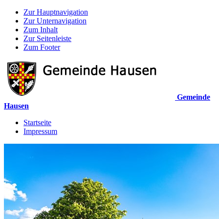
Zur Hauptnavigation
Zur Unternavigation
Zum Inhalt
Zur Seitenleiste
Zum Footer
Gemeinde
Hausen
Startseite
Impressum