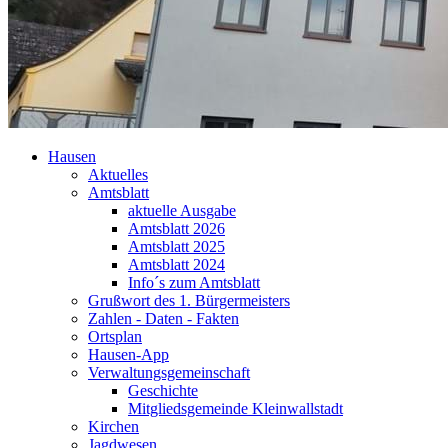
Hausen
Aktuelles
Amtsblatt
aktuelle Ausgabe
Amtsblatt 2026
Amtsblatt 2025
Amtsblatt 2024
Info´s zum Amtsblatt
Grußwort des 1. Bürgermeisters
Zahlen - Daten - Fakten
Ortsplan
Hausen-App
Verwaltungsgemeinschaft
Geschichte
Mitgliedsgemeinde Kleinwallstadt
Kirchen
Jagdwesen