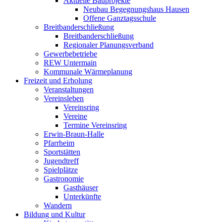
Aktuelle Bauprojekte
Neubau Begegnungshaus Hausen
Offene Ganztagsschule
Breitbanderschließung
Breitbanderschließung
Regionaler Planungsverband
Gewerbebetriebe
REW Untermain
Kommunale Wärmeplanung
Freizeit und Erholung
Veranstaltungen
Vereinsleben
Vereinsring
Vereine
Termine Vereinsring
Erwin-Braun-Halle
Pfarrheim
Sportstätten
Jugendtreff
Spielplätze
Gastronomie
Gasthäuser
Unterkünfte
Wandern
Bildung und Kultur