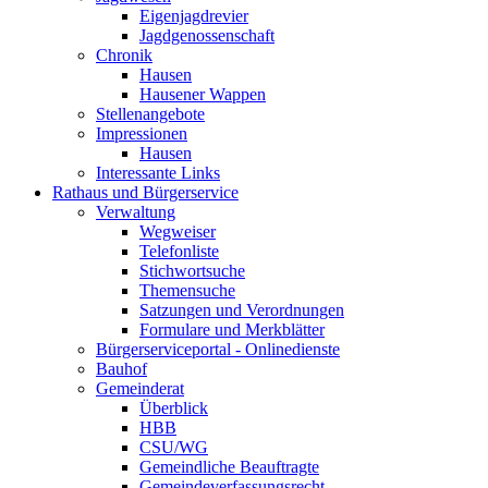
Eigenjagdrevier
Jagdgenossenschaft
Chronik
Hausen
Hausener Wappen
Stellenangebote
Impressionen
Hausen
Interessante Links
Rathaus und Bürgerservice
Verwaltung
Wegweiser
Telefonliste
Stichwortsuche
Themensuche
Satzungen und Verordnungen
Formulare und Merkblätter
Bürgerserviceportal - Onlinedienste
Bauhof
Gemeinderat
Überblick
HBB
CSU/WG
Gemeindliche Beauftragte
Gemeindeverfassungsrecht