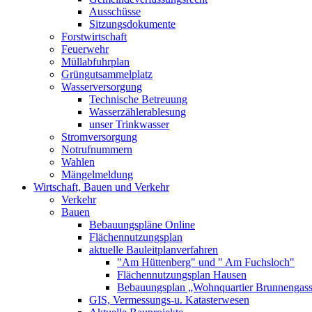
Ausschüsse
Sitzungsdokumente
Forstwirtschaft
Feuerwehr
Müllabfuhrplan
Grüngutsammelplatz
Wasserversorgung
Technische Betreuung
Wasserzählerablesung
unser Trinkwasser
Stromversorgung
Notrufnummern
Wahlen
Mängelmeldung
Wirtschaft, Bauen und Verkehr
Verkehr
Bauen
Bebauungspläne Online
Flächennutzungsplan
aktuelle Bauleitplanverfahren
"Am Hüttenberg" und " Am Fuchsloch"
Flächennutzungsplan Hausen
Bebauungsplan „Wohnquartier Brunnengas
GIS, Vermessungs-u. Katasterwesen