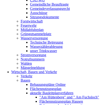
CSU/WG
Gemeindliche Beauftragte
Gemeindeverfassungsrecht
Ausschüsse
Sitzungsdokumente
Forstwirtschaft
Feuerwehr
Müllabfuhrplan
Grüngutsammelplatz
Wasserversorgung
Technische Betreuung
Wasserzählerablesung
unser Trinkwasser
Stromversorgung
Notrufnummern
Wahlen
Mängelmeldung
Wirtschaft, Bauen und Verkehr
Verkehr
Bauen
Bebauungspläne Online
Flächennutzungsplan
aktuelle Bauleitplanverfahren
"Am Hüttenberg" und " Am Fuchsloch"
Flächennutzungsplan Hausen