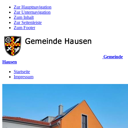
Zur Hauptnavigation
Zur Unternavigation
Zum Inhalt
Zur Seitenleiste
Zum Footer
Gemeinde
Hausen
Startseite
Impressum