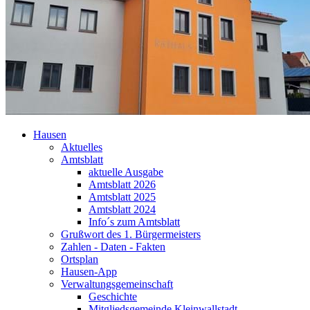
Hausen
Aktuelles
Amtsblatt
aktuelle Ausgabe
Amtsblatt 2026
Amtsblatt 2025
Amtsblatt 2024
Info´s zum Amtsblatt
Grußwort des 1. Bürgermeisters
Zahlen - Daten - Fakten
Ortsplan
Hausen-App
Verwaltungsgemeinschaft
Geschichte
Mitgliedsgemeinde Kleinwallstadt