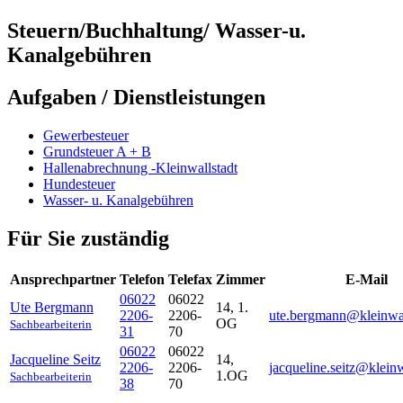
Steuern/Buchhaltung/ Wasser-u.
Kanalgebühren
Aufgaben / Dienstleistungen
Gewerbesteuer
Grundsteuer A + B
Hallenabrechnung -Kleinwallstadt
Hundesteuer
Wasser- u. Kanalgebühren
Für Sie zuständig
Ansprechpartner
Telefon
Telefax
Zimmer
E-Mail
06022
06022
Ute
Bergmann
14, 1.
2206-
2206-
ute.bergmann@kleinwal
OG
Sachbearbeiterin
31
70
06022
06022
Jacqueline
Seitz
14,
2206-
2206-
jacqueline.seitz@kleinw
1.OG
Sachbearbeiterin
38
70