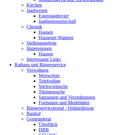
Kirchen
Jagdwesen
Eigenjagdrevier
Jagdgenossenschaft
Chronik
Hausen
Hausener Wappen
Stellenangebote
Impressionen
Hausen
Interessante Links
Rathaus und Bürgerservice
Verwaltung
Wegweiser
Telefonliste
Stichwortsuche
Themensuche
Satzungen und Verordnungen
Formulare und Merkblätter
Bürgerserviceportal - Onlinedienste
Bauhof
Gemeinderat
Überblick
HBB