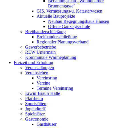
Bebauungsplan „Wohnquartier
Brunnengasse"
GIS, Vermessungs-u. Katasterwesen
Aktuelle Bauprojekte
Neubau Begegnungshaus Hausen
Offene Ganztagsschule
Breitbanderschließung
Breitbanderschließung
Regionaler Planungsverband
Gewerbebetriebe
REW Untermain
Kommunale Wärmeplanung
Freizeit und Erholung
Veranstaltungen
Vereinsleben
Vereinsring
Vereine
Termine Vereinsring
Erwin-Braun-Halle
Pfarrheim
Sportstätten
Jugendtreff
Spielplätze
Gastronomie
Gasthäuser