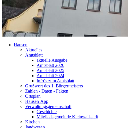
Hausen
Aktuelles
Amtsblatt
aktuelle Ausgabe
Amtsblatt 2026
Amtsblatt 2025
Amtsblatt 2024
Info´s zum Amtsblatt
Grußwort des 1. Bürgermeisters
Zahlen - Daten - Fakten
Ortsplan
Hausen-App
Verwaltungsgemeinschaft
Geschichte
Mitgliedsgemeinde Kleinwallstadt
Kirchen
Jagdwesen