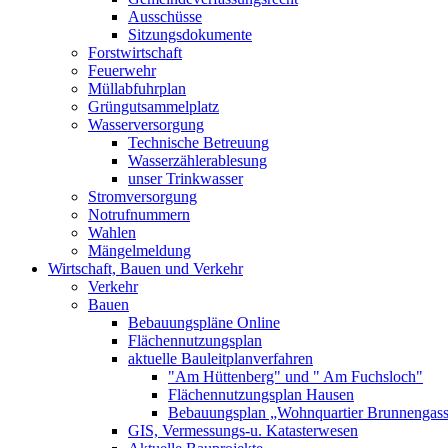
Ausschüsse
Sitzungsdokumente
Forstwirtschaft
Feuerwehr
Müllabfuhrplan
Grüngutsammelplatz
Wasserversorgung
Technische Betreuung
Wasserzählerablesung
unser Trinkwasser
Stromversorgung
Notrufnummern
Wahlen
Mängelmeldung
Wirtschaft, Bauen und Verkehr
Verkehr
Bauen
Bebauungspläne Online
Flächennutzungsplan
aktuelle Bauleitplanverfahren
"Am Hüttenberg" und " Am Fuchsloch"
Flächennutzungsplan Hausen
Bebauungsplan „Wohnquartier Brunnengas
GIS, Vermessungs-u. Katasterwesen