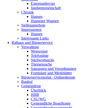
Eigenjagdrevier
Jagdgenossenschaft
Chronik
Hausen
Hausener Wappen
Stellenangebote
Impressionen
Hausen
Interessante Links
Rathaus und Bürgerservice
Verwaltung
Wegweiser
Telefonliste
Stichwortsuche
Themensuche
Satzungen und Verordnungen
Formulare und Merkblätter
Bürgerserviceportal - Onlinedienste
Bauhof
Gemeinderat
Überblick
HBB
CSU/WG
Gemeindliche Beauftragte
Gemeindeverfassungsrecht