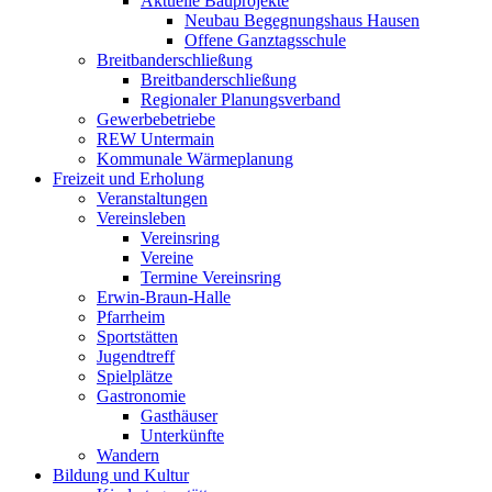
Aktuelle Bauprojekte
Neubau Begegnungshaus Hausen
Offene Ganztagsschule
Breitbanderschließung
Breitbanderschließung
Regionaler Planungsverband
Gewerbebetriebe
REW Untermain
Kommunale Wärmeplanung
Freizeit und Erholung
Veranstaltungen
Vereinsleben
Vereinsring
Vereine
Termine Vereinsring
Erwin-Braun-Halle
Pfarrheim
Sportstätten
Jugendtreff
Spielplätze
Gastronomie
Gasthäuser
Unterkünfte
Wandern
Bildung und Kultur