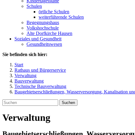
Kindertagesstätte
Schulen
örtliche Schulen
weiterführende Schulen
Begegnungshaus
Volkshochschule
Alte Dorfkirche Hausen
Soziales und Gesundheit
Gesundheitswesen
Sie befinden sich hier:
Start
Rathaus und Bürgerservice
Verwaltung
Bauverwaltung
Technische Bauverwaltung
Baugebietserschließungen, Wasserversorgung, Kanalisation un
Suchen
Verwaltung
Baugebietserschließungen, Wasserversorg