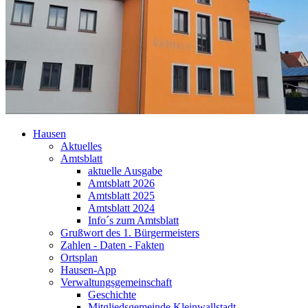
Hausen
Aktuelles
Amtsblatt
aktuelle Ausgabe
Amtsblatt 2026
Amtsblatt 2025
Amtsblatt 2024
Info´s zum Amtsblatt
Grußwort des 1. Bürgermeisters
Zahlen - Daten - Fakten
Ortsplan
Hausen-App
Verwaltungsgemeinschaft
Geschichte
Mitgliedsgemeinde Kleinwallstadt