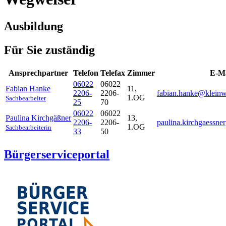
Ausbildung
Für Sie zuständig
Ansprechpartner
Telefon
Telefax
Zimmer
E-Ma
06022
06022
Fabian
Hanke
11,
2206-
2206-
fabian.hanke@kleinwa
1.OG
Sachbearbeiter
25
70
06022
06022
Paulina
Kirchgäßner
13,
2206-
2206-
paulina.kirchgaessne
1.OG
Sachbearbeiterin
33
50
Bürgerserviceportal