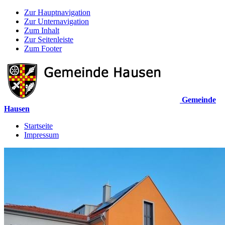
Zur Hauptnavigation
Zur Unternavigation
Zum Inhalt
Zur Seitenleiste
Zum Footer
Gemeinde
Hausen
Startseite
Impressum