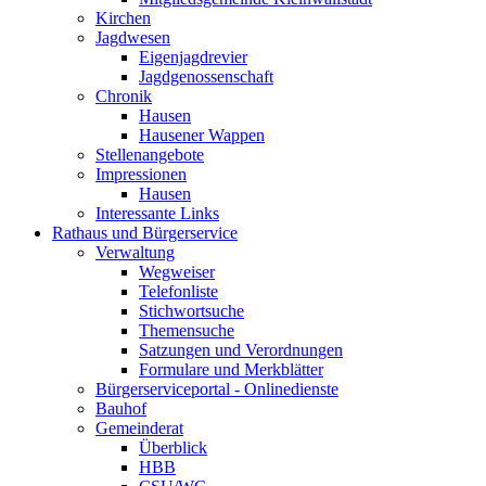
Kirchen
Jagdwesen
Eigenjagdrevier
Jagdgenossenschaft
Chronik
Hausen
Hausener Wappen
Stellenangebote
Impressionen
Hausen
Interessante Links
Rathaus und Bürgerservice
Verwaltung
Wegweiser
Telefonliste
Stichwortsuche
Themensuche
Satzungen und Verordnungen
Formulare und Merkblätter
Bürgerserviceportal - Onlinedienste
Bauhof
Gemeinderat
Überblick
HBB