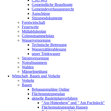
CSU/WG
Gemeindliche Beauftragte
Gemeindeverfassungsrecht
Ausschüsse
Sitzungsdokumente
Forstwirtschaft
Feuerwehr
Müllabfuhrplan
Grüngutsammelplatz
Wasserversorgung
Technische Betreuung
Wasserzählerablesung
unser Trinkwasser
Stromversorgung
Notrufnummern
Wahlen
Mängelmeldung
Wirtschaft, Bauen und Verkehr
Verkehr
Bauen
Bebauungspläne Online
Flächennutzungsplan
aktuelle Bauleitplanverfahren
"Am Hüttenberg" und " Am Fuchsloch"
Flächennutzungsplan Hausen