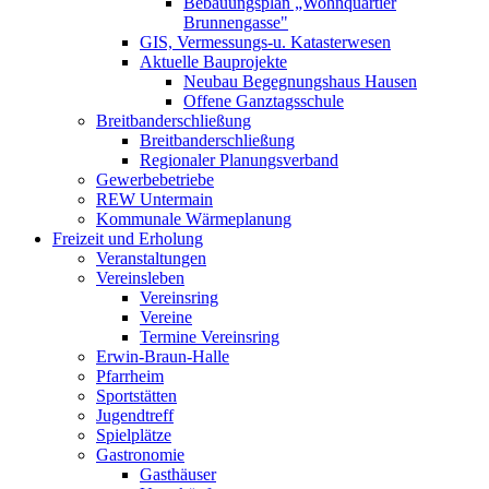
Bebauungsplan „Wohnquartier
Brunnengasse"
GIS, Vermessungs-u. Katasterwesen
Aktuelle Bauprojekte
Neubau Begegnungshaus Hausen
Offene Ganztagsschule
Breitbanderschließung
Breitbanderschließung
Regionaler Planungsverband
Gewerbebetriebe
REW Untermain
Kommunale Wärmeplanung
Freizeit und Erholung
Veranstaltungen
Vereinsleben
Vereinsring
Vereine
Termine Vereinsring
Erwin-Braun-Halle
Pfarrheim
Sportstätten
Jugendtreff
Spielplätze
Gastronomie
Gasthäuser