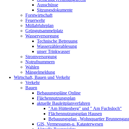
Ausschüsse
Sitzungsdokumente
Forstwirtschaft
Feuerwehr
Müllabfuhrplan
Grüngutsammelplatz
Wasserversorgung
Technische Betreuung
Wasserzählerablesung
unser Trinkwasser
Stromversorgung
Notrufnummern
Wahlen
Mängelmeldung
Wirtschaft, Bauen und Verkehr
Verkehr
Bauen
Bebauungspläne Online
Flächennutzungsplan
aktuelle Bauleitplanverfahren
"Am Hüttenberg" und " Am Fuchsloch"
Flächennutzungsplan Hausen
Bebauungsplan „Wohnquartier Brunnengas
GIS, Vermessungs-u. Katasterwesen