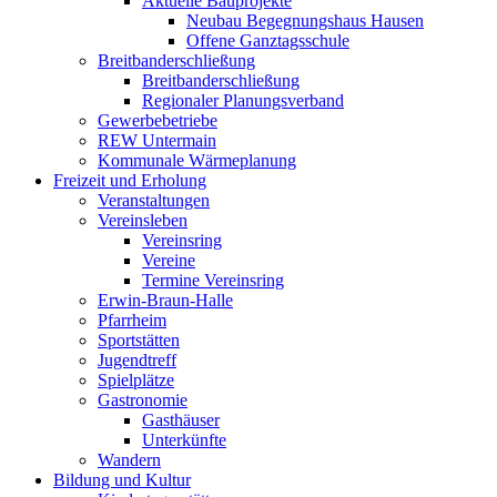
Aktuelle Bauprojekte
Neubau Begegnungshaus Hausen
Offene Ganztagsschule
Breitbanderschließung
Breitbanderschließung
Regionaler Planungsverband
Gewerbebetriebe
REW Untermain
Kommunale Wärmeplanung
Freizeit und Erholung
Veranstaltungen
Vereinsleben
Vereinsring
Vereine
Termine Vereinsring
Erwin-Braun-Halle
Pfarrheim
Sportstätten
Jugendtreff
Spielplätze
Gastronomie
Gasthäuser
Unterkünfte
Wandern
Bildung und Kultur