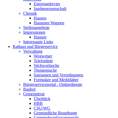
Eigenjagdrevier
Jagdgenossenschaft
Chronik
Hausen
Hausener Wappen
Stellenangebote
Impressionen
Hausen
Interessante Links
Rathaus und Bürgerservice
Verwaltung
Wegweiser
Telefonliste
Stichwortsuche
Themensuche
Satzungen und Verordnungen
Formulare und Merkblätter
Bürgerserviceportal - Onlinedienste
Bauhof
Gemeinderat
Überblick
HBB
CSU/WG
Gemeindliche Beauftragte
Gemeindeverfassungsrecht