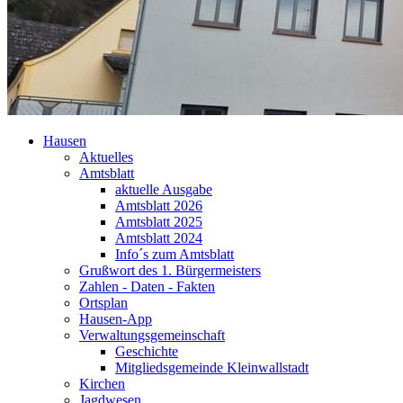
Hausen
Aktuelles
Amtsblatt
aktuelle Ausgabe
Amtsblatt 2026
Amtsblatt 2025
Amtsblatt 2024
Info´s zum Amtsblatt
Grußwort des 1. Bürgermeisters
Zahlen - Daten - Fakten
Ortsplan
Hausen-App
Verwaltungsgemeinschaft
Geschichte
Mitgliedsgemeinde Kleinwallstadt
Kirchen
Jagdwesen