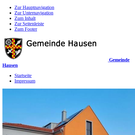
Zur Hauptnavigation
Zur Unternavigation
Zum Inhalt
Zur Seitenleiste
Zum Footer
Gemeinde
Hausen
Startseite
Impressum