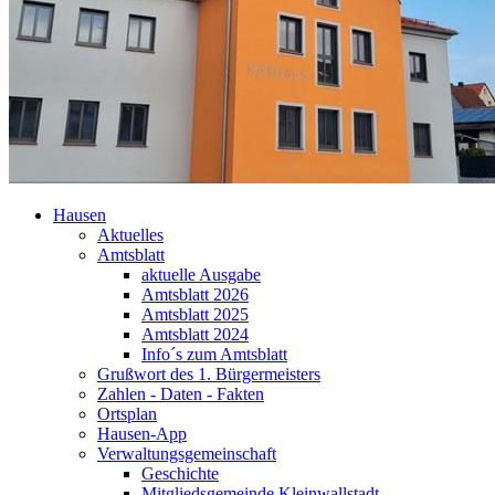
Hausen
Aktuelles
Amtsblatt
aktuelle Ausgabe
Amtsblatt 2026
Amtsblatt 2025
Amtsblatt 2024
Info´s zum Amtsblatt
Grußwort des 1. Bürgermeisters
Zahlen - Daten - Fakten
Ortsplan
Hausen-App
Verwaltungsgemeinschaft
Geschichte
Mitgliedsgemeinde Kleinwallstadt