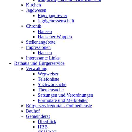
Kirchen
Jagdwesen
Eigenjagdrevier
Jagdgenossenschaft
Chronik
Hausen
Hausener Wappen
Stellenangebote
Impressionen
Hausen
Interessante Links
Rathaus und Bürgerservice
Verwaltung
Wegweiser
Telefonliste
Stichwortsuche
Themensuche
Satzungen und Verordnungen
Formulare und Merkblätter
Bürgerserviceportal - Onlinedienste
Bauhof
Gemeinderat
Überblick
HBB