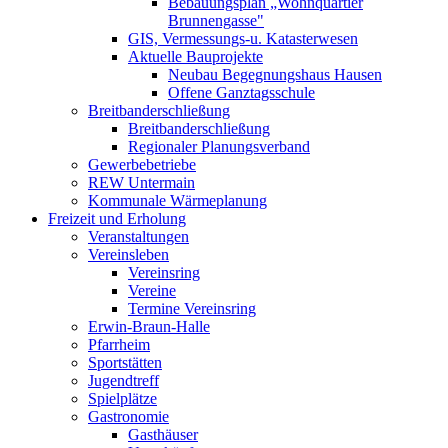
Bebauungsplan „Wohnquartier
Brunnengasse"
GIS, Vermessungs-u. Katasterwesen
Aktuelle Bauprojekte
Neubau Begegnungshaus Hausen
Offene Ganztagsschule
Breitbanderschließung
Breitbanderschließung
Regionaler Planungsverband
Gewerbebetriebe
REW Untermain
Kommunale Wärmeplanung
Freizeit und Erholung
Veranstaltungen
Vereinsleben
Vereinsring
Vereine
Termine Vereinsring
Erwin-Braun-Halle
Pfarrheim
Sportstätten
Jugendtreff
Spielplätze
Gastronomie
Gasthäuser