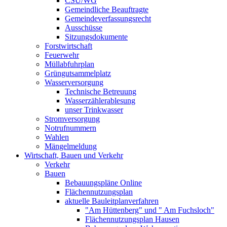
CSU/WG
Gemeindliche Beauftragte
Gemeindeverfassungsrecht
Ausschüsse
Sitzungsdokumente
Forstwirtschaft
Feuerwehr
Müllabfuhrplan
Grüngutsammelplatz
Wasserversorgung
Technische Betreuung
Wasserzählerablesung
unser Trinkwasser
Stromversorgung
Notrufnummern
Wahlen
Mängelmeldung
Wirtschaft, Bauen und Verkehr
Verkehr
Bauen
Bebauungspläne Online
Flächennutzungsplan
aktuelle Bauleitplanverfahren
"Am Hüttenberg" und " Am Fuchsloch"
Flächennutzungsplan Hausen