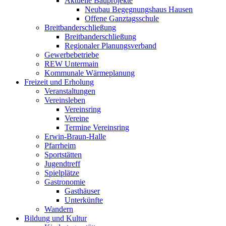
Aktuelle Bauprojekte
Neubau Begegnungshaus Hausen
Offene Ganztagsschule
Breitbanderschließung
Breitbanderschließung
Regionaler Planungsverband
Gewerbebetriebe
REW Untermain
Kommunale Wärmeplanung
Freizeit und Erholung
Veranstaltungen
Vereinsleben
Vereinsring
Vereine
Termine Vereinsring
Erwin-Braun-Halle
Pfarrheim
Sportstätten
Jugendtreff
Spielplätze
Gastronomie
Gasthäuser
Unterkünfte
Wandern
Bildung und Kultur