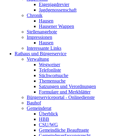
Eigenjagdrevier
Jagdgenossenschaft
Chronik
Hausen
Hausener Wappen
Stellenangebote
Impressionen
Hausen
Interessante Links
Rathaus und Bürgerservice
Verwaltung
Wegweiser
Telefonliste
Stichwortsuche
Themensuche
Satzungen und Verordnungen
Formulare und Merkblätter
Bürgerserviceportal - Onlinedienste
Bauhof
Gemeinderat
Überblick
HBB
CSU/WG
Gemeindliche Beauftragte
Gemeindeverfassungsrecht