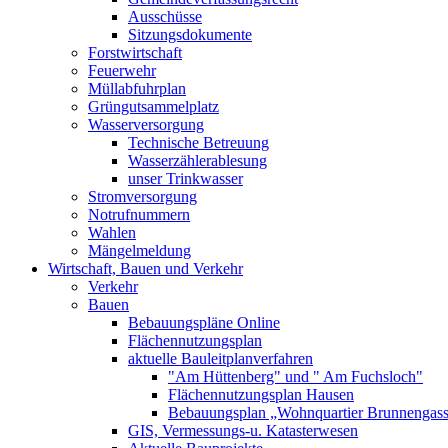
Ausschüsse
Sitzungsdokumente
Forstwirtschaft
Feuerwehr
Müllabfuhrplan
Grüngutsammelplatz
Wasserversorgung
Technische Betreuung
Wasserzählerablesung
unser Trinkwasser
Stromversorgung
Notrufnummern
Wahlen
Mängelmeldung
Wirtschaft, Bauen und Verkehr
Verkehr
Bauen
Bebauungspläne Online
Flächennutzungsplan
aktuelle Bauleitplanverfahren
"Am Hüttenberg" und " Am Fuchsloch"
Flächennutzungsplan Hausen
Bebauungsplan „Wohnquartier Brunnengas
GIS, Vermessungs-u. Katasterwesen