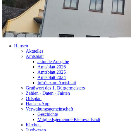
Hausen
Aktuelles
Amtsblatt
aktuelle Ausgabe
Amtsblatt 2026
Amtsblatt 2025
Amtsblatt 2024
Info´s zum Amtsblatt
Grußwort des 1. Bürgermeisters
Zahlen - Daten - Fakten
Ortsplan
Hausen-App
Verwaltungsgemeinschaft
Geschichte
Mitgliedsgemeinde Kleinwallstadt
Kirchen
Jagdwesen